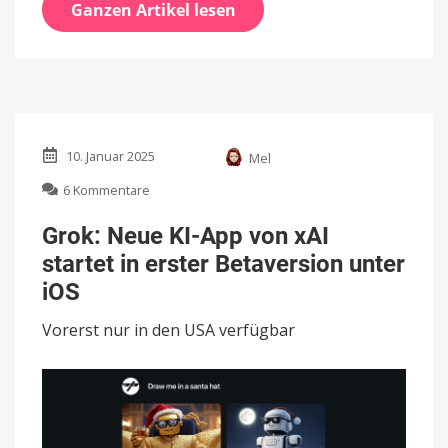
Ganzen Artikel lesen
10. Januar 2025
Mel
zu
6 Kommentare
Grok:
Neue
Grok: Neue KI-App von xAI
KI-
startet in erster Betaversion unter
App
von
iOS
xAI
startet
Vorerst nur in den USA verfügbar
in
erster
Betaversion
unter
iOS