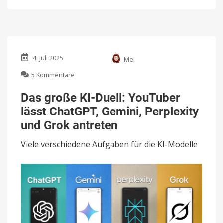
4. Juli 2025
Mel
zu
5 Kommentare
Das
große
Das große KI-Duell: YouTuber
KI-
lässt ChatGPT, Gemini, Perplexity
Duell:
YouTuber
und Grok antreten
lässt
ChatGPT,
Viele verschiedene Aufgaben für die KI-Modelle
Gemini,
Perplexity
und
Grok
antreten