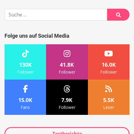
Suche
nach:
Suche
Folge uns auf Social Media
130K
41.8K
16.0K
Follower
Follower
Follower
15.0K
7.9K
5.5K
Fans
Follower
Leser
Testberichte