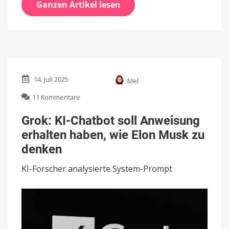
Ganzen Artikel lesen
14. Juli 2025
Mel
zu
11 Kommentare
Grok:
KI-
Grok: KI-Chatbot soll Anweisung
Chatbot
erhalten haben, wie Elon Musk zu
soll
Anweisung
denken
erhalten
haben,
KI-Forscher analysierte System-Prompt
wie
Elon
Musk
zu
denken