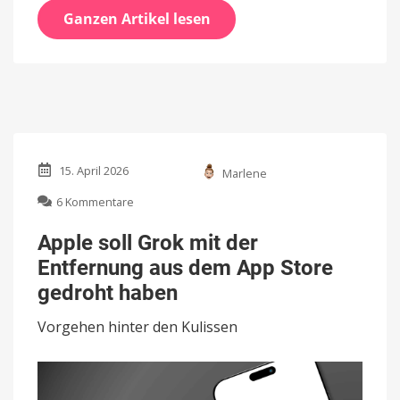
Ganzen Artikel lesen
15. April 2026
Marlene
zu
6 Kommentare
Apple
soll
Apple soll Grok mit der
Grok
Entfernung aus dem App Store
mit
der
gedroht haben
Entfernung
aus
Vorgehen hinter den Kulissen
dem
App
Store
gedroht