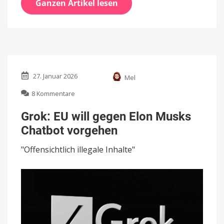
Ganzen Artikel lesen
27. Januar 2026
Mel
zu
8 Kommentare
Grok:
EU
Grok: EU will gegen Elon Musks
will
Chatbot vorgehen
gegen
Elon
"Offensichtlich illegale Inhalte"
Musks
Chatbot
vorgehen