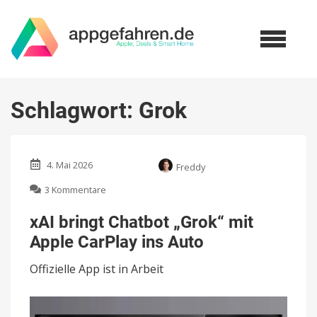
Schlagwort:
Grok
4. Mai 2026
Freddy
zu
3 Kommentare
xAI
bringt
xAI bringt Chatbot „Grok“ mit
Chatbot
Apple CarPlay ins Auto
„Grok“
mit
Offizielle App ist in Arbeit
Apple
CarPlay
ins
Auto