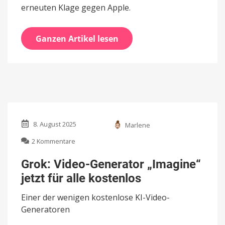
erneuten Klage gegen Apple.
Ganzen Artikel lesen
8. August 2025
Marlene
zu
2 Kommentare
Grok:
Video-
Grok: Video-Generator „Imagine“
Generator
jetzt für alle kostenlos
„Imagine“
jetzt
Einer der wenigen kostenlose KI-Video-
für
alle
Generatoren
kostenlos