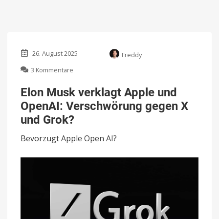
26. August 2025
Freddy
zu
3 Kommentare
Elon
Musk
Elon Musk verklagt Apple und
verklagt
OpenAI: Verschwörung gegen X
Apple
und
und Grok?
OpenAI:
Verschwörung
Bevorzugt Apple Open AI?
gegen
X
und
Grok?