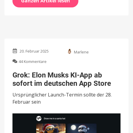
Ganzen Artikel lesen
20. Februar 2025
Marlene
zu
44 Kommentare
Grok:
Elon
Grok: Elon Musks KI-App ab
Musks
sofort im deutschen App Store
KI-
App
Ursprünglicher Launch-Termin sollte der 28.
ab
sofort
Februar sein
im
deutschen
App
Store