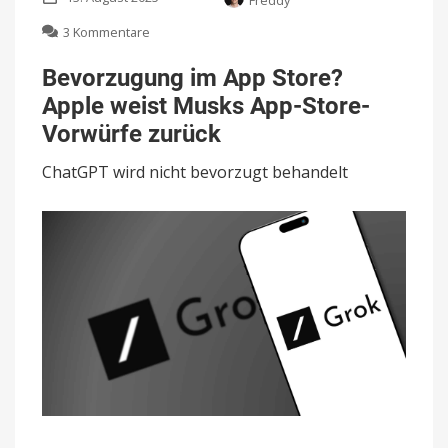
Freddy
zu
3 Kommentare
Bevorzugung
im
Bevorzugung im App Store?
App
Apple weist Musks App-Store-
Store?
Apple
Vorwürfe zurück
weist
Musks
ChatGPT wird nicht bevorzugt behandelt
App-
Store-
Vorwürfe
zurück