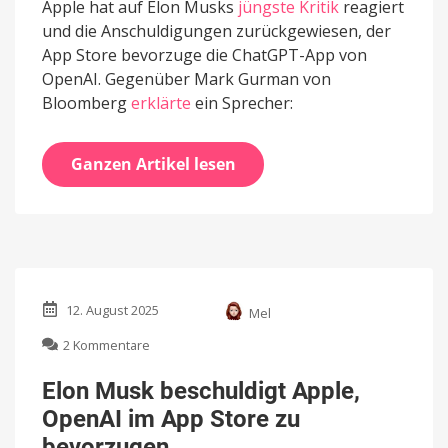
Apple hat auf Elon Musks
jüngste Kritik
reagiert
und die Anschuldigungen zurückgewiesen, der
App Store bevorzuge die ChatGPT-App von
OpenAI. Gegenüber Mark Gurman von
Bloomberg
erklärte
ein Sprecher:
Ganzen Artikel lesen
12. August 2025
Mel
zu
2 Kommentare
Elon
Musk
Elon Musk beschuldigt Apple,
beschuldigt
OpenAI im App Store zu
Apple,
OpenAI
bevorzugen