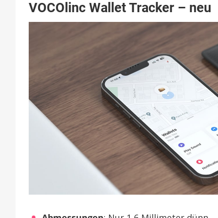
VOCOlinc Wallet Tracker – neu
Abmessungen
: Nur 1,6 Millimeter dünn