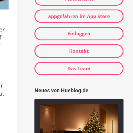
appgefahren im App Store
er
Einloggen
f
r
Kontakt
Das Team
er
Neues von Hueblog.de
at,