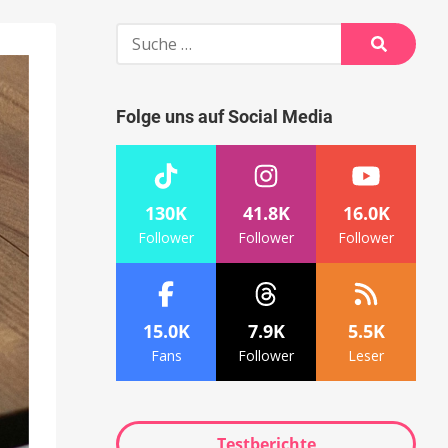
Suche
nach:
Suche
Folge uns auf Social Media
130K
41.8K
16.0K
Follower
Follower
Follower
15.0K
7.9K
5.5K
Fans
Follower
Leser
Testberichte