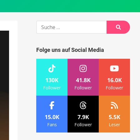
Suche
nach:
Suche
Folge uns auf Social Media
130K
41.8K
16.0K
Follower
Follower
Follower
15.0K
7.9K
5.5K
Fans
Follower
Leser