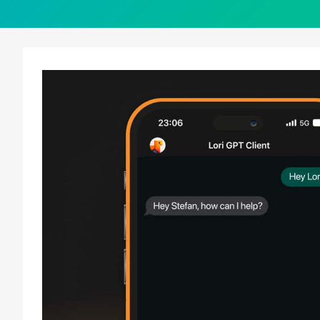
C
Cl
in
Si
H
u
Ca
S