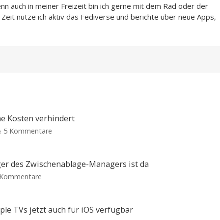
enn auch in meiner Freizeit bin ich gerne mit dem Rad oder der
Zeit nutze ich aktiv das Fediverse und berichte über neue Apps,
ne Kosten verhindert
zu
5 Kommentare
Hisabi:
Der
Abo-
ger des Zwischenablage-Managers ist da
Tracker,
zu
 Kommentare
der
Pastebot
vergessene
3:
Kosten
Der
ple TVs jetzt auch für iOS verfügbar
verhindert
lang