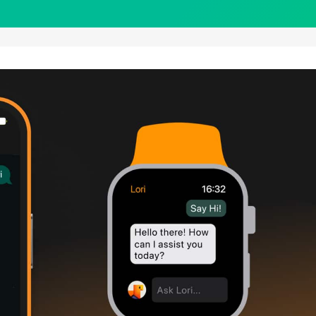
hatGPT-
ient
tegriert
ri-,
omePod-
nd
rPlay-
upport