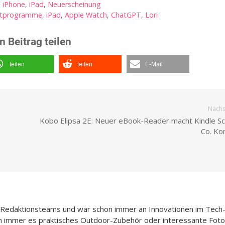
,
iPhone
,
iPad
,
Neuerscheinung
stprogramme
,
iPad
,
Apple Watch
,
ChatGPT
,
Lori
n Beitrag teilen
teilen
teilen
E-Mail
Nächst
Kobo Elipsa 2E: Neuer eBook-Reader macht Kindle Sc
Co. Ko
n-Redaktionsteams und war schon immer an Innovationen im Tech
n immer es praktisches Outdoor-Zubehör oder interessante Foto