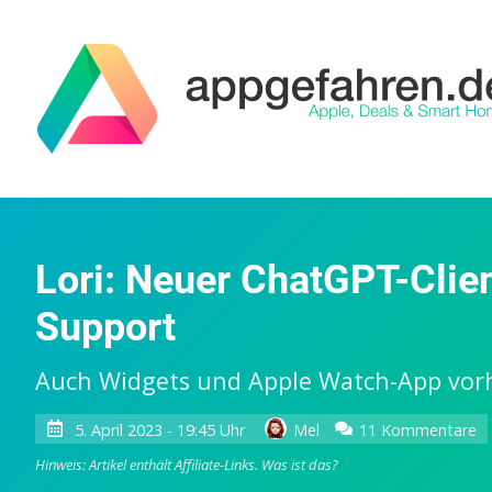
Lori: Neuer ChatGPT-Clien
Support
Auch Widgets und Apple Watch-App vo
z
5. April 2023 - 19:45 Uhr
Mel
11 Kommentare
Lo
Hinweis: Artikel enthält Affiliate-Links.
Was ist das?
N