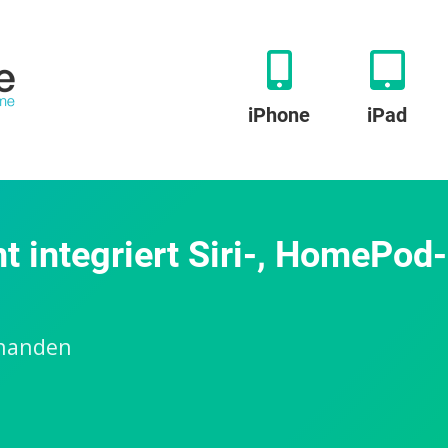
iPhone
iPad
t integriert Siri-, HomePod
rhanden
u
ri:
euer