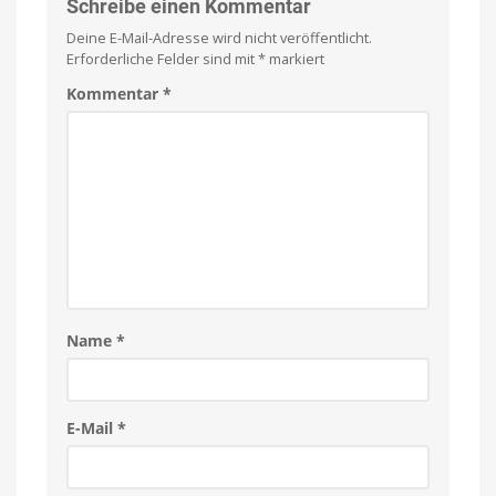
Football-
Schreibe einen Kommentar
Fans
Deine E-Mail-Adresse wird nicht veröffentlicht.
dürfen
Erforderliche Felder sind mit
*
markiert
sich
freuen
Kommentar
*
American
Football
für
iPhone
und
iPad
Name
*
E-Mail
*