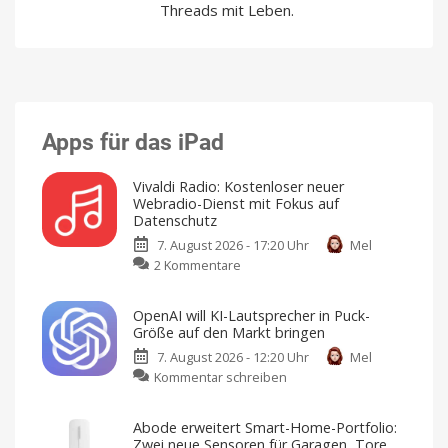
Threads mit Leben.
Apps für das iPad
Vivaldi Radio: Kostenloser neuer
Webradio-Dienst mit Fokus auf
Datenschutz
7. August 2026 - 17:20 Uhr
Mel
zu
2 Kommentare
Vivaldi
Radio:
OpenAI will KI-Lautsprecher in Puck-
Kostenloser
Größe auf den Markt bringen
neuer
7. August 2026 - 12:20 Uhr
Mel
Webradio-
zu
Kommentar schreiben
Dienst
OpenAI
mit
will
Fokus
Abode erweitert Smart-Home-Portfolio:
KI-
auf
Zwei neue Sensoren für Garagen, Tore