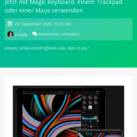
Jetzt mit Magic Keyboard, einem Trackpad
oder einer Maus verwenden
29. September 2020 - 15:22 Uhr
zu
Kommentar schreiben
Freddy
Pixelmator
für
Hinweis: Artikel enthält Affiliate-Links.
Was ist das?
iOS:
Version
2.6
bringt
Support
für
iOS
14
und
iPadOS
14