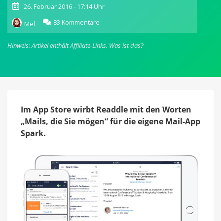
26. Februar 2016 - 17:14 Uhr
zu
83 Kommentare
Mel
Spark
für
Hinweis: Artikel enthält Affiliate-Links.
Was ist das?
iOS:
10
hilfreiche
Tipps
für
Readdles
frisch
Im App Store wirbt Readdle mit den Worten
aktualisierten
„Mails, die Sie mögen“ für die eigene Mail-App
E-
Spark.
Mail-
Client