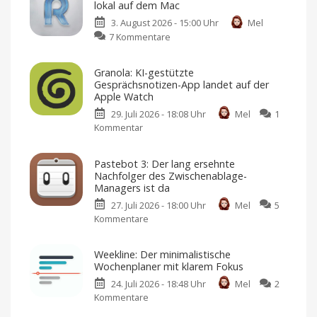
lokal auf dem Mac
3. August 2026 - 15:00 Uhr
Mel
zu
7 Kommentare
Ratschn:
Sprache-
Granola: KI-gestützte
zu-
Gesprächsnotizen-App landet auf der
Text-
Apple Watch
App
29. Juli 2026 - 18:08 Uhr
Mel
1
läuft
Kommentar
zu
lokal
Granola:
auf
KI-
dem
Pastebot 3: Der lang ersehnte
gestützte
Mac
Nachfolger des Zwischenablage-
Gesprächsnotizen-
Mit
Managers ist da
kostenloser
App
Testphase,
27. Juli 2026 - 18:00 Uhr
Mel
5
Abo
landet
und
Kommentare
zu
Einmalzahlung
auf
Pastebot
der
3:
Apple
Weekline: Der minimalistische
Der
Watch
Wochenplaner mit klarem Fokus
lang
Version
1.15.1
24. Juli 2026 - 18:48 Uhr
Mel
2
ersehnte
steht
im
Kommentare
zu
Nachfolger
App
Weekline:
Store
des
bereit