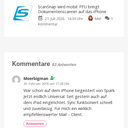
Der
Zwischenablage-
ScanSnap wird mobil: PFU bringt
minimalistische
Managers
Dokumentenscanner auf das iPhone
Wochenplaner
ist
21. Juli 2026 - 14:30 Uhr
Mel
1
mit
da
Kommentar
zu
klarem
Neue
Funktionen
ScanSnap
Fokus
für
mehr
wird
Neuer
Effizienz
Ansatz
mobil:
für
eine
PFU
realistische
Planung
bringt
Dokumentenscanner
auf
Kommentare
83 Antworten
das
iPhone
Meerbigman
Intelligente
Features
26. Februar 2016 um 17:28 Uhr
für
unterwegs
War schon auf dem iPhone begeistert von Spark.
Jetzt endlich Universal. Seit gestern auch auf
dem iPad eingerichtet. Sync funktioniert schnell
und zuverlässig. Für mich ein wirklich
empfehlenswerter Mail – Client.
Antworten