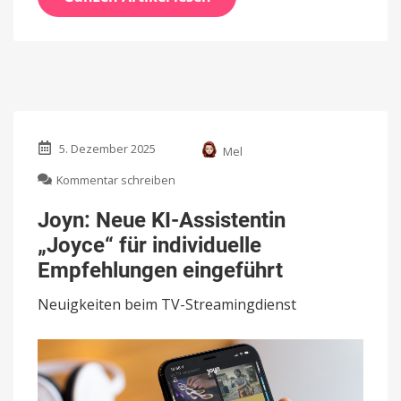
5. Dezember 2025
Mel
zu
Kommentar schreiben
Joyn:
Neue
Joyn: Neue KI-Assistentin
KI-
„Joyce“ für individuelle
Assistentin
„Joyce“
Empfehlungen eingeführt
für
individuelle
Neuigkeiten beim TV-Streamingdienst
Empfehlungen
eingeführt