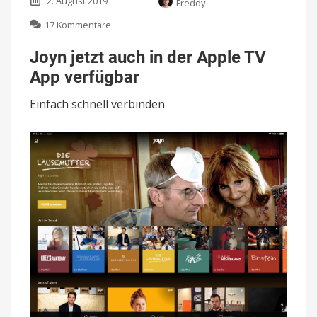
2. August 2019
Freddy
zu
17 Kommentare
Joyn
jetzt
Joyn jetzt auch in der Apple TV
auch
App verfügbar
in
der
Einfach schnell verbinden
Apple
TV
App
verfügbar