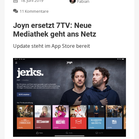
18. Juni 2019
Fabian
zu
11 Kommentare
Joyn
ersetzt
Joyn ersetzt 7TV: Neue
7TV:
Mediathek geht ans Netz
Neue
Mediathek
Update steht im App Store bereit
geht
ans
Netz