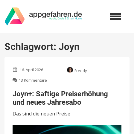
Schlagwort:
Joyn
16. April 2026
Freddy
zu
13 Kommentare
Joyn+:
Saftige
Joyn+: Saftige Preiserhöhung
Preiserhöhung
und neues Jahresabo
und
neues
Das sind die neuen Preise
Jahresabo