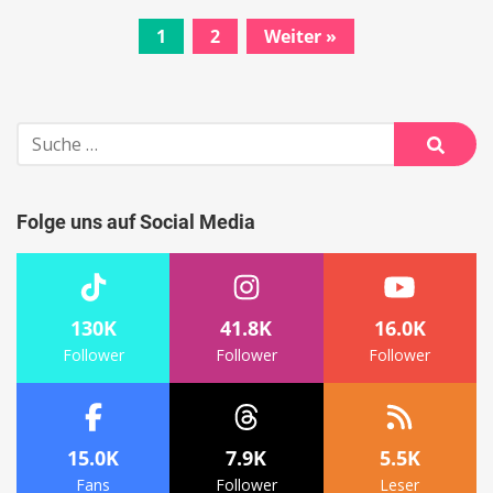
1
2
Weiter »
Beitrags-
Navigation
Suche
nach:
Suche
Folge uns auf Social Media
130K
41.8K
16.0K
Follower
Follower
Follower
15.0K
7.9K
5.5K
Fans
Follower
Leser