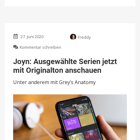
27. Juni 2020
Freddy
zu
Kommentar schreiben
Joyn:
Ausgewählte
Joyn: Ausgewählte Serien jetzt
Serien
mit Originalton anschauen
jetzt
mit
Unter anderem mit Grey’s Anatomy
Originalton
anschauen