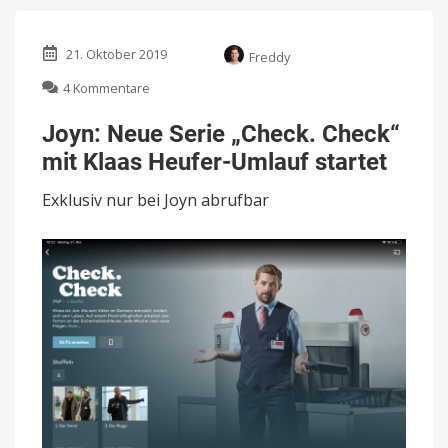
21. Oktober 2019
Freddy
zu
4 Kommentare
Joyn:
Neue
Joyn: Neue Serie „Check. Check“
Serie
mit Klaas Heufer-Umlauf startet
„Check.
Check“
Exklusiv nur bei Joyn abrufbar
mit
Klaas
Heufer-
Umlauf
startet