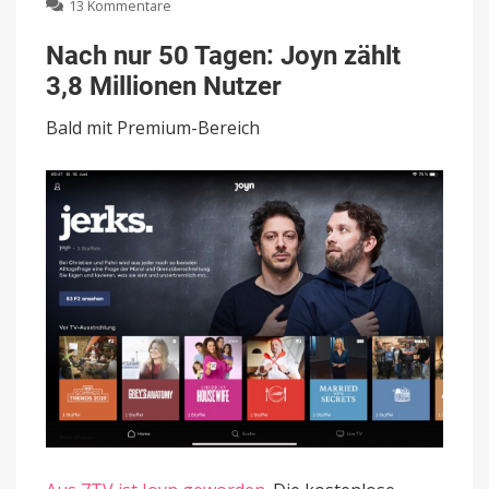
zu
13 Kommentare
Nach
nur
Nach nur 50 Tagen: Joyn zählt
50
3,8 Millionen Nutzer
Tagen:
Joyn
Bald mit Premium-Bereich
zählt
3,8
Millionen
Nutzer