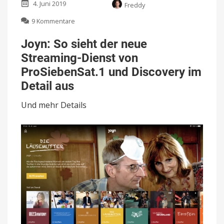
4. Juni 2019
Freddy
zu
9 Kommentare
Joyn:
So
Joyn: So sieht der neue
sieht
Streaming-Dienst von
der
neue
ProSiebenSat.1 und Discovery im
Streaming-
Detail aus
Dienst
von
Und mehr Details
ProSiebenSat.1
und
Discovery
im
Detail
aus