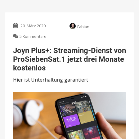
20. März 2020
Fabian
zu
5 Kommentare
Joyn
Plus+:
Joyn Plus+: Streaming-Dienst von
Streaming-
ProSiebenSat.1 jetzt drei Monate
Dienst
von
kostenlos
ProSiebenSat.1
jetzt
Hier ist Unterhaltung garantiert
drei
Monate
kostenlos