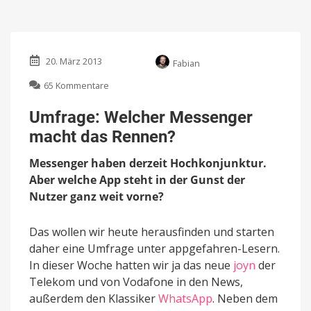
20. März 2013
Fabian
zu
65 Kommentare
Umfrage:
Welcher
Umfrage: Welcher Messenger
Messenger
macht das Rennen?
macht
das
Messenger haben derzeit Hochkonjunktur.
Rennen?
Aber welche App steht in der Gunst der
Nutzer ganz weit vorne?
Das wollen wir heute herausfinden und starten
daher eine Umfrage unter appgefahren-Lesern.
In dieser Woche hatten wir ja das neue
joyn
der
Telekom und von Vodafone in den News,
außerdem den Klassiker
WhatsApp
. Neben dem