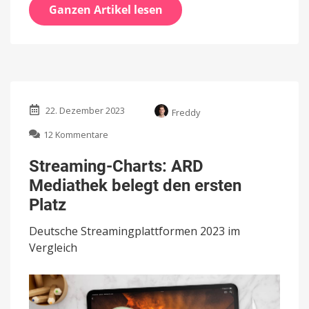
Ganzen Artikel lesen
22. Dezember 2023
Freddy
zu
12 Kommentare
Streaming-
Charts:
Streaming-Charts: ARD
ARD
Mediathek belegt den ersten
Mediathek
belegt
Platz
den
ersten
Deutsche Streamingplattformen 2023 im
Platz
Vergleich