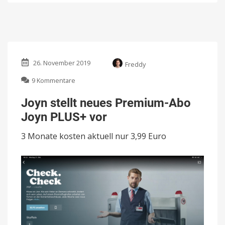
26. November 2019
Freddy
zu
9 Kommentare
Joyn
stellt
Joyn stellt neues Premium-Abo
neues
Joyn PLUS+ vor
Premium-
Abo
3 Monate kosten aktuell nur 3,99 Euro
Joyn
PLUS+
vor