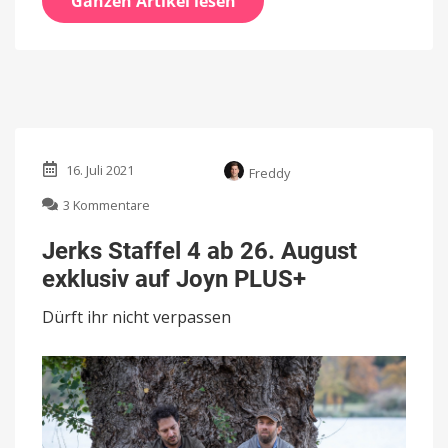
Ganzen Artikel lesen
16. Juli 2021
Freddy
zu
3 Kommentare
Jerks
Staffel
Jerks Staffel 4 ab 26. August
4
exklusiv auf Joyn PLUS+
ab
26.
Dürft ihr nicht verpassen
August
exklusiv
auf
Joyn
PLUS+