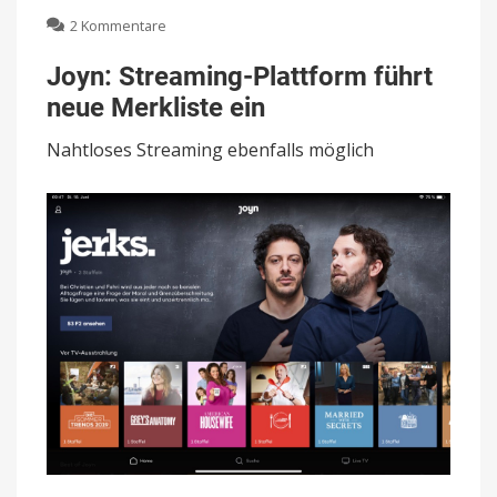
zu
2 Kommentare
Joyn:
Streaming-
Joyn: Streaming-Plattform führt
Plattform
neue Merkliste ein
führt
neue
Nahtloses Streaming ebenfalls möglich
Merkliste
ein