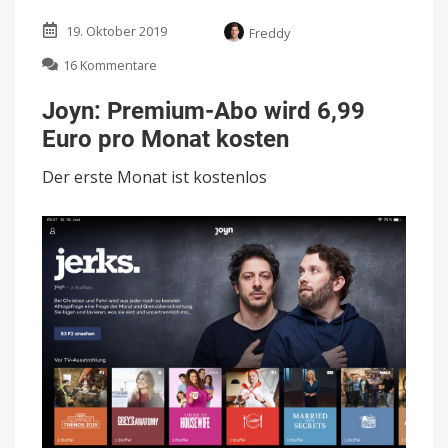
19. Oktober 2019
Freddy
zu
16 Kommentare
Joyn:
Premium-
Joyn: Premium-Abo wird 6,99
Abo
Euro pro Monat kosten
wird
6,99
Der erste Monat ist kostenlos
Euro
pro
Monat
kosten