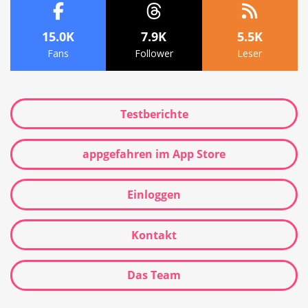
15.0K
7.9K
5.5K
Fans
Follower
Leser
Testberichte
appgefahren im App Store
Einloggen
Kontakt
Das Team