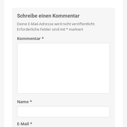
Gruppenchats:
Version
3.22.0
Das
im
App
ist
Schreibe einen Kommentar
Store
laden
jetzt
Deine E-Mail-Adresse wird nicht veröffentlicht.
neu
Erforderliche Felder sind mit
*
markiert
Bessere
Abstimmungen,
@alle
Kommentar
*
und
mehr
Name
*
E-Mail
*