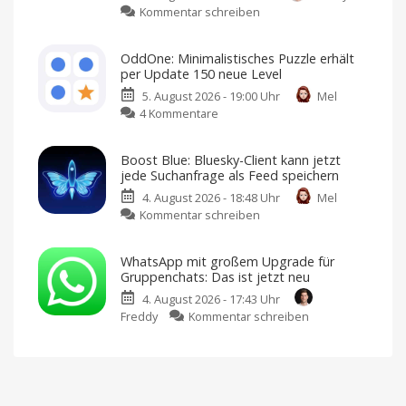
zu
Kommentar schreiben
Maps“
macOS
als
26.6.1
neues
OddOne: Minimalistisches Puzzle erhält
ist
KI-
per Update 150 neue Level
da:
Feature
5. August 2026 - 19:00 Uhr
Mel
Apple
Reiseplanung
2.0:
zu
4 Kommentare
veröffentlicht
Echtzeit-
Preise,
OddOne:
wichtiges
Verspätungen
und
Minimalistisches
Sicherheitsupdate
mehr
Boost Blue: Bluesky-Client kann jetzt
Puzzle
Jetzt
jede Suchanfrage als Feed speichern
laden
erhält
und
installieren
4. August 2026 - 18:48 Uhr
Mel
per
zu
Kommentar schreiben
Update
Boost
150
Blue:
neue
WhatsApp mit großem Upgrade für
Bluesky-
Level
Gruppenchats: Das ist jetzt neu
Client
Weitere
Sprachen
4. August 2026 - 17:43 Uhr
kann
und
erstes
zu
Freddy
Kommentar schreiben
jetzt
In-
App-
WhatsApp
jede
Event
hinzugefügt
mit
Suchanfrage
großem
als
Upgrade
Feed
für
speichern