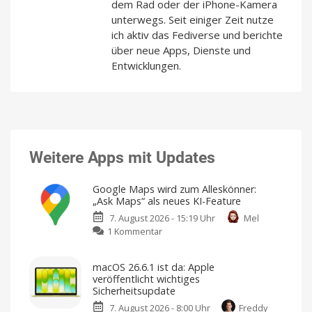
dem Rad oder der iPhone-Kamera
unterwegs. Seit einiger Zeit nutze
ich aktiv das Fediverse und berichte
über neue Apps, Dienste und
Entwicklungen.
Weitere Apps mit Updates
Google Maps wird zum Alleskönner:
„Ask Maps“ als neues KI-Feature
7. August 2026 - 15:19 Uhr
Mel
zu
1 Kommentar
Google
Maps
macOS 26.6.1 ist da: Apple
wird
veröffentlicht wichtiges
zum
Sicherheitsupdate
Alleskönner:
7. August 2026 - 8:00 Uhr
Freddy
„Ask