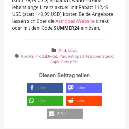
(statt 79,99 USD) erhältlich, während eine
lebenslange Lizenz aktuell mit Rabatt 112,49
USD (statt 149,99 USD) kostet. Beide Angebote
lassen sich über die
Astropad-Website
direkt
oder mit dem Code
SUMMER24
einlösen.
iPad
,
News
Update
,
Produktivität
,
iPad
,
Astropad
,
Astropad Studio
,
Apple Pencil Pro
Diesen Beitrag teilen
teilen
teilen
teilen
teilen
E-Mail