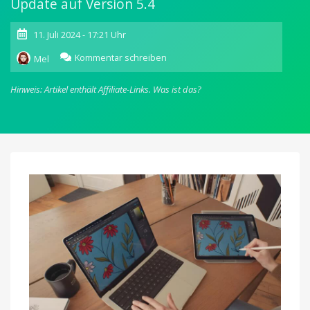
Update auf Version 5.4
11. Juli 2024 - 17:21 Uhr
zu
Kommentar schreiben
Mel
Astropad
Studio:
Hinweis: Artikel enthält Affiliate-Links.
Was ist das?
Unterstützung
für
Apple
Pencil
Pro-
Aktionen