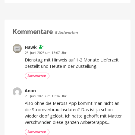
vs.
verfügbar
Kärcher
Eine
App
Akku-
für
alles
Fenstersauger:
Welches
Gerät
Kommentare
5 Antworten
macht
Fenster
wirklich
Hawk
streifenfrei?
23. Juni 2023 um 13:07 Uhr
Ein
Dienstag mit Hinweis auf 1-2 Monate Lieferzeit
Vergleich
bestellt und Heute in der Zustellung.
Antworten
Anon
23. Juni 2023 um 13:34 Uhr
Also ohne die Meross App kommt man nicht an
die Stromverbrauchsdaten? Das ist ja schon
wieder doof gelöst, ich hatte gehofft mit Matter
verschwinden diese ganzen Anbieterapps…
Antworten