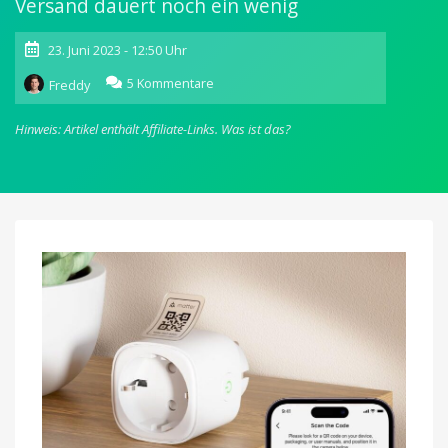
Versand dauert noch ein wenig
23. Juni 2023 - 12:50 Uhr
zu
5 Kommentare
Freddy
Meross
Matter
Hinweis: Artikel enthält Affiliate-Links.
Was ist das?
Steckdose
startet
für
19,99
Euro
bei
Amazon