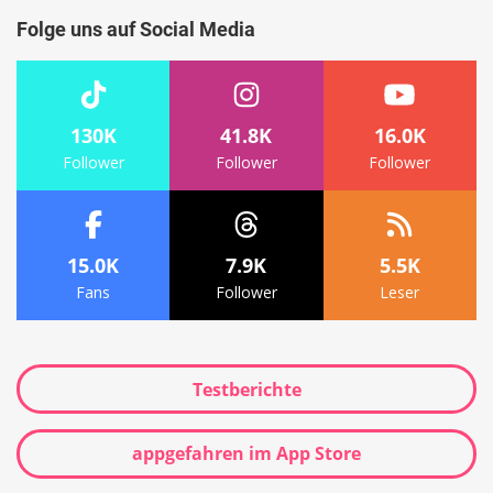
Folge uns auf Social Media
130K
41.8K
16.0K
Follower
Follower
Follower
15.0K
7.9K
5.5K
Fans
Follower
Leser
Testberichte
appgefahren im App Store