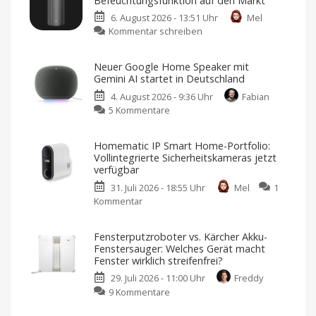
Befeuchtungsfunktion auf den Markt
Home-
6. August 2026 - 13:51 Uhr
Mel
Portfolio:
zu
Kommentar schreiben
Zwei
Xiaomi
neue
bringt
Sensoren
Neuer Google Home Speaker mit
neuen
für
Gemini AI startet in Deutschland
Luftreiniger
Garagen,
4. August 2026 - 9:36 Uhr
Fabian
mit
Tore
zu
5 Kommentare
Befeuchtungsfunktion
und
Neuer
auf
mehr
Google
den
Kompatibel
Homematic IP Smart Home-Portfolio:
mit
Home
Markt
Apple
Vollintegrierte Sicherheitskameras jetzt
Home
Speaker
Preis
verfügbar
und
mit
Verfügbarkeit
noch
31. Juli 2026 - 18:55 Uhr
Mel
1
Gemini
offen
Kommentar
zu
AI
Homematic
startet
IP
in
Fensterputzroboter vs. Kärcher Akku-
Smart
Deutschland
Fenstersauger: Welches Gerät macht
Home-
Ab
Fenster wirklich streifenfrei?
sofort
Portfolio:
für
29. Juli 2026 - 11:00 Uhr
Freddy
119,99
Vollintegrierte
Euro
zu
9 Kommentare
erhältlich
Sicherheitskameras
Fensterputzroboter
jetzt