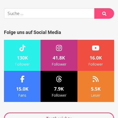
Suche
nach:
Suche
Folge uns auf Social Media
130K
41.8K
16.0K
Follower
Follower
Follower
15.0K
7.9K
5.5K
Fans
Follower
Leser