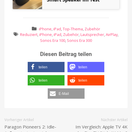
iPhone
,
iPad
,
Top-Thema
,
Zubehör
Reduziert
,
iPhone
,
iPad
,
Zubehör
,
Lautsprecher
,
AirPlay
,
Sonos Era 100
,
Sonos Era 300
Diesen Beitrag teilen
teilen
teilen
teilen
teilen
E-Mail
Vorheriger Artikel
Nächster Artikel
Paragon Pioneers 2: Idle-
Im Vergleich: Apple TV 4K