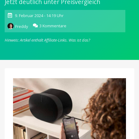
Jetzt deutlich unter Preisvergleich
9. Februar 2024 - 14:19 Uhr
zu
3 Kommentare
Freddy
Selten
im
Hinweis: Artikel enthält Affiliate-Links.
Was ist das?
Angebot:
Die
Sonos-
Lautsprecher
Era
100
und
Era
300