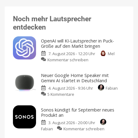
Noch mehr Lautsprecher
entdecken
OpenAI will KI-Lautsprecher in Puck-
Größe auf den Markt bringen
7. August 2026 - 12:20 Uhr
Mel
zu
Kommentar schreiben
OpenAI
will
Neuer Google Home Speaker mit
KI-
Gemini AI startet in Deutschland
Lautsprecher
4. August 2026 - 9:36 Uhr
Fabian
in
zu
5 Kommentare
Puck-
Neuer
Größe
Google
auf
Sonos kündigt für September neues
Home
den
Produkt an
Speaker
Markt
3. August 2026 - 20:00 Uhr
mit
bringen
zu
Fabian
Kommentar schreiben
Gemini
Design
von
Sonos
AI
Jony
Ive