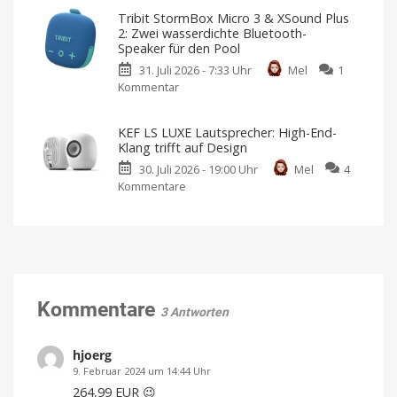
kündigt
startet
Tribit StormBox Micro 3 & XSound Plus
für
in
2: Zwei wasserdichte Bluetooth-
September
Deutschland
Speaker für den Pool
neues
Ab
sofort
31. Juli 2026 - 7:33 Uhr
Mel
1
Produkt
für
119,99
Kommentar
zu
an
Euro
erhältlich
Tribit
Lautsprecher
mit
StormBox
AI-
KEF LS LUXE Lautsprecher: High-End-
Fokus?
Micro
Klang trifft auf Design
3
30. Juli 2026 - 19:00 Uhr
Mel
4
&
Kommentare
zu
XSound
KEF
Plus
LS
2:
LUXE
Zwei
Lautsprecher:
wasserdichte
High-
Bluetooth-
End-
Speaker
Klang
Kommentare
für
3 Antworten
trifft
den
auf
Pool
hjoerg
Design
Die
Sommerferien
Immersiver
9. Februar 2024 um 14:44 Uhr
sind
Sound
in
für
vollem
264,99 EUR 😉
jeden
Gange