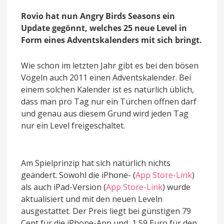
Leveln
Rovio hat nun Angry Birds Seasons ein
Update gegönnt, welches 25 neue Level in
Form eines Adventskalenders mit sich bringt.
Wie schon im letzten Jahr gibt es bei den bösen
Vögeln auch 2011 einen Adventskalender. Bei
einem solchen Kalender ist es natürlich üblich,
dass man pro Tag nur ein Türchen offnen darf
und genau aus diesem Grund wird jeden Tag
nur ein Level freigeschaltet.
Am Spielprinzip hat sich natürlich nichts
geändert. Sowohl die iPhone- (
App Store-Link
)
als auch iPad-Version (
App Store-Link
) wurde
aktualisiert und mit den neuen Leveln
ausgestattet. Der Preis liegt bei günstigen 79
Cent für die iPhone-App und 1,59 Euro für den