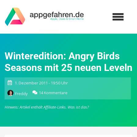
Winteredition: Angry Birds
Seasons mit 25 neuen Leveln
1. Dezember 2011 - 19:50 Uhr
zu
14 Kommentare
Freddy
Winteredition:
Angry
Hinweis: Artikel enthält Affiliate-Links.
Was ist das?
Birds
Seasons
mit
25
neuen