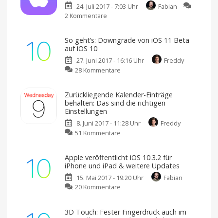
24. Juli 2017 - 7:03 Uhr
Fabian
2 Kommentare
zu
Apple
teilt
So geht’s: Downgrade von iOS 11 Beta
neue
auf iOS 10
Praxis-
27. Juni 2017 - 16:16 Uhr
Freddy
Videos:
zu
28 Kommentare
So
So
funktionieren
geht’s:
Andenken
Zurückliegende Kalender-Einträge
Downgrade
mit
behalten: Das sind die richtigen
von
iOS
Einstellungen
iOS
10
8. Juni 2017 - 11:28 Uhr
Freddy
11
zu
51 Kommentare
Beta
Zurückliegende
auf
Kalender-
iOS
Apple veröffentlicht iOS 10.3.2 für
Einträge
10
iPhone und iPad & weitere Updates
behalten:
15. Mai 2017 - 19:20 Uhr
Fabian
Das
zu
20 Kommentare
sind
Apple
die
veröffentlicht
richtigen
3D Touch: Fester Fingerdruck auch im
iOS
Einstellungen