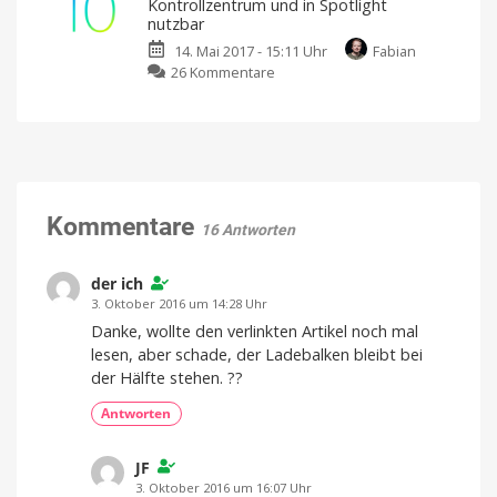
Kontrollzentrum und in Spotlight
10.3.2
nutzbar
für
14. Mai 2017 - 15:11 Uhr
Fabian
iPhone
zu
26 Kommentare
und
3D
iPad
Touch:
&
Fester
weitere
Fingerdruck
Updates
auch
im
Kontrollzentrum
Kommentare
16 Antworten
und
in
Spotlight
der ich
nutzbar
3. Oktober 2016 um 14:28 Uhr
Danke, wollte den verlinkten Artikel noch mal
lesen, aber schade, der Ladebalken bleibt bei
der Hälfte stehen. ??
Antworten
JF
3. Oktober 2016 um 16:07 Uhr