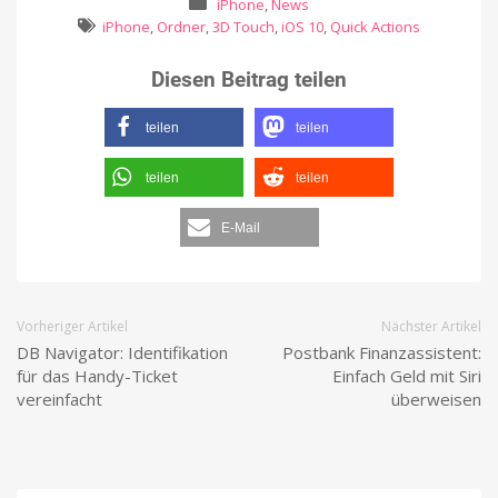
iPhone
,
News
iPhone
,
Ordner
,
3D Touch
,
iOS 10
,
Quick Actions
Diesen Beitrag teilen
teilen
teilen
teilen
teilen
E-Mail
Vorheriger Artikel
Nächster Artikel
DB Navigator: Identifikation
Postbank Finanzassistent:
für das Handy-Ticket
Einfach Geld mit Siri
vereinfacht
überweisen