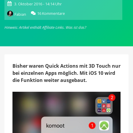
3. Oktober 2016 - 14:14 Uhr
zu
16 Kommentare
Fabian
iOS
10:
Hinweis: Artikel enthält Affiliate-Links.
Was ist das?
Quick
Actions
auch
mit
festem
Fingerdruck
auf
Bisher waren Quick Actions mit 3D Touch nur
Ordner
bei einzelnen Apps möglich. Mit iOS 10 wird
möglich
die Funktion weiter ausgebaut.