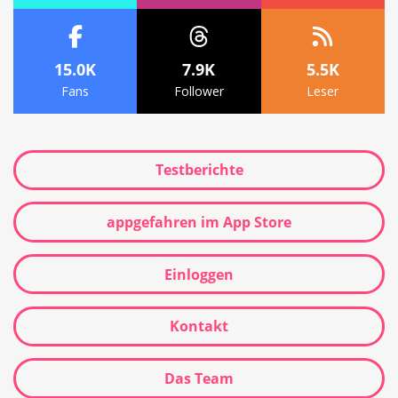
15.0K
7.9K
5.5K
Fans
Follower
Leser
Testberichte
appgefahren im App Store
Einloggen
Kontakt
Das Team