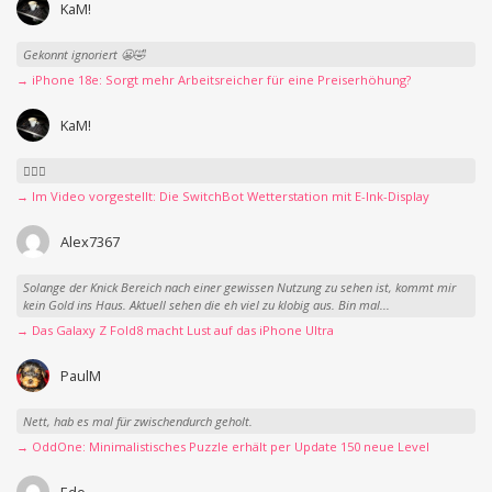
KaM!
Gekonnt ignoriert 😬🤣
→ iPhone 18e: Sorgt mehr Arbeitsreicher für eine Preiserhöhung?
KaM!
👍🏻🤣
→ Im Video vorgestellt: Die SwitchBot Wetterstation mit E-Ink-Display
Alex7367
Solange der Knick Bereich nach einer gewissen Nutzung zu sehen ist, kommt mir
kein Gold ins Haus. Aktuell sehen die eh viel zu klobig aus. Bin mal...
→ Das Galaxy Z Fold8 macht Lust auf das iPhone Ultra
PaulM
Nett, hab es mal für zwischendurch geholt.
→ OddOne: Minimalistisches Puzzle erhält per Update 150 neue Level