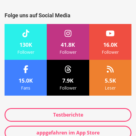
Suche
Folge uns auf Social Media
130K
41.8K
16.0K
Follower
Follower
Follower
15.0K
7.9K
5.5K
Fans
Follower
Leser
Testberichte
appgefahren im App Store