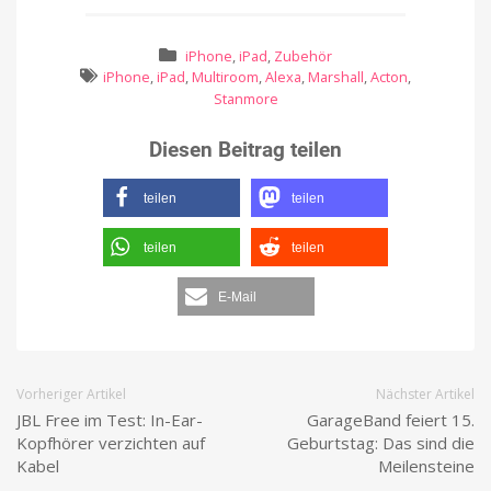
iPhone
,
iPad
,
Zubehör
iPhone
,
iPad
,
Multiroom
,
Alexa
,
Marshall
,
Acton
,
Stanmore
Diesen Beitrag teilen
teilen
teilen
teilen
teilen
E-Mail
Vorheriger Artikel
Nächster Artikel
JBL Free im Test: In-Ear-
GarageBand feiert 15.
Kopfhörer verzichten auf
Geburtstag: Das sind die
Kabel
Meilensteine