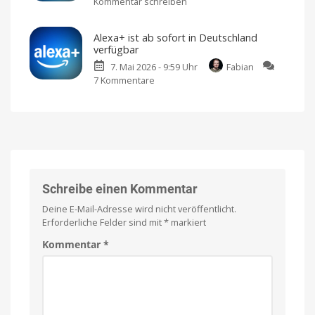
Kommentar schreiben
zu
31,99
Preisfall
schon
Alexa+
Euro
nach
wenigen
erklärt:
&
Wochen
Alexa+ ist ab sofort in Deutschland
Early
weiterhin
verfügbar
Access,
mit
7. Mai 2026 - 9:59 Uhr
Fabian
Preise,
Werbung
7 Kommentare
zu
Funktionen,
Nutzt
ihr
Alexa+
Geräte
Alexa+
schon?
ist
&
ab
mehr
sofort
Alle
wichtigen
in
Details
Deutschland
verfügbar
Die
Schreibe einen Kommentar
ersten
Eindrücke
im
Deine E-Mail-Adresse wird nicht veröffentlicht.
Video
Erforderliche Felder sind mit
*
markiert
Kommentar
*