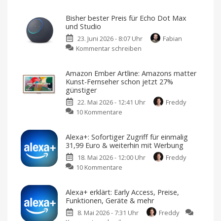
Bisher bester Preis für Echo Dot Max
und Studio
23. Juni 2026 - 8:07 Uhr
Fabian
zu
Kommentar schreiben
Bisher
bester
Amazon Ember Artline: Amazons matter
Preis
Kunst-Fernseher schon jetzt 27%
für
günstiger
Echo
22. Mai 2026 - 12:41 Uhr
Freddy
Dot
zu
10 Kommentare
Max
Amazon
und
Ember
Studio
Alexa+: Sofortiger Zugriff für einmalig
Artline:
Zwei
31,99 Euro & weiterhin mit Werbung
Alexa-
Amazons
Lautsprecher
im
18. Mai 2026 - 12:00 Uhr
Freddy
matter
Angebot
zu
10 Kommentare
Kunst-
Alexa+:
Fernseher
Sofortiger
schon
Alexa+ erklärt: Early Access, Preise,
Zugriff
jetzt
Funktionen, Geräte & mehr
für
2710
8. Mai 2026 - 7:31 Uhr
Freddy
einmalig
günstiger