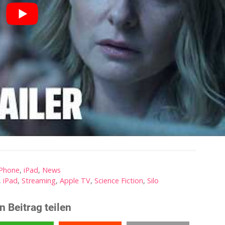
iPhone
,
iPad
,
News
,
iPad
,
Streaming
,
Apple TV
,
Science Fiction
,
Silo
n Beitrag teilen