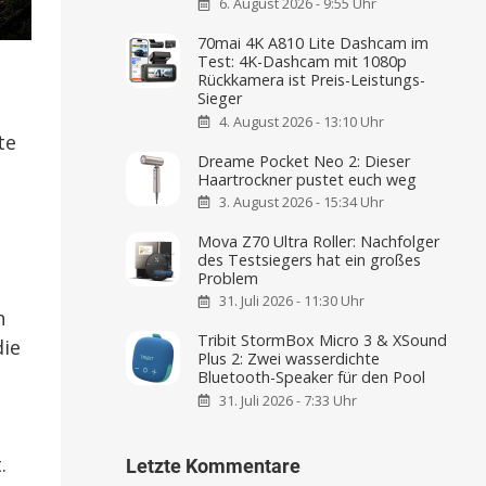
6. August 2026 - 9:55 Uhr
70mai 4K A810 Lite Dashcam im
Test: 4K-Dashcam mit 1080p
Rückkamera ist Preis-Leistungs-
Sieger
e
4. August 2026 - 13:10 Uhr
te
Dreame Pocket Neo 2: Dieser
Haartrockner pustet euch weg
3. August 2026 - 15:34 Uhr
Mova Z70 Ultra Roller: Nachfolger
des Testsiegers hat ein großes
Problem
31. Juli 2026 - 11:30 Uhr
n
Tribit StormBox Micro 3 & XSound
die
Plus 2: Zwei wasserdichte
Bluetooth-Speaker für den Pool
31. Juli 2026 - 7:33 Uhr
.
Letzte Kommentare