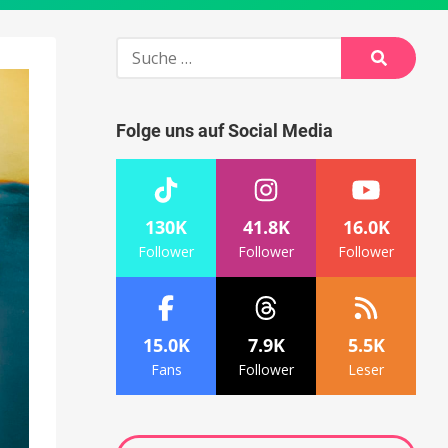
Suche
nach:
Suche
Folge uns auf Social Media
130K
41.8K
16.0K
Follower
Follower
Follower
15.0K
7.9K
5.5K
Fans
Follower
Leser