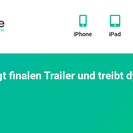
iPhone
iPad
igt finalen Trailer und treibt
o“
fel