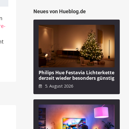
Neues von Hueblog.de
n
re-
ht
Philips Hue Festavia Lichterkette
derzeit wieder besonders günstig
5. August 2026