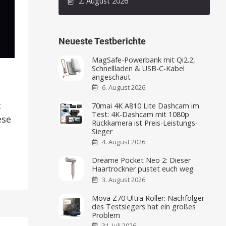
2. August 2026
Neueste Testberichte
MagSafe-Powerbank mit Qi2.2,
Schnellladen & USB-C-Kabel
angeschaut
6. August 2026
t
70mai 4K A810 Lite Dashcam im
Test: 4K-Dashcam mit 1080p
ese
Rückkamera ist Preis-Leistungs-
Sieger
4. August 2026
Dreame Pocket Neo 2: Dieser
Haartrockner pustet euch weg
3. August 2026
Mova Z70 Ultra Roller: Nachfolger
des Testsiegers hat ein großes
Problem
31. Juli 2026