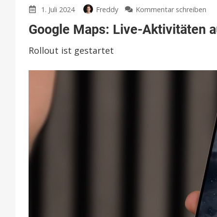
zu
1. Juli 2024
Freddy
Kommentar schreiben
Go
Google Maps: Live-Aktivitäten 
Ma
Liv
Rollout ist gestartet
Akt
auf
de
iP
nu