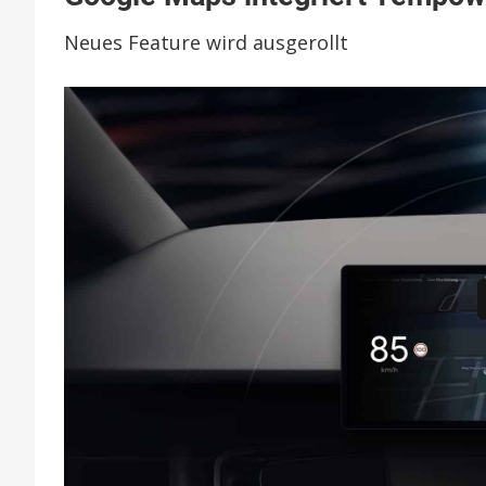
integrier
Neues Feature wird ausgerollt
Tempow
mit
Geschwi