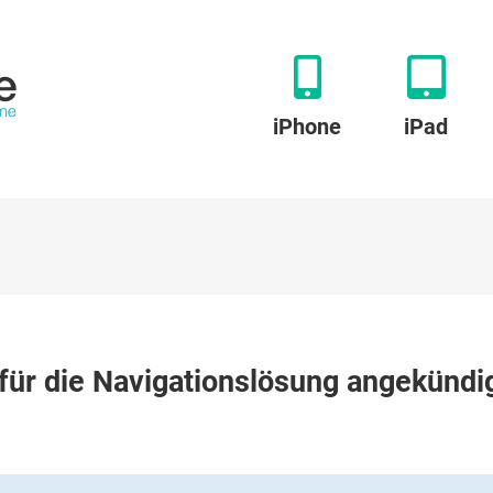
iPhone
iPad
u
oogle
ür die Navigationslösung angekündi
aps:
eue
nktionen
r
e