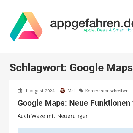
Schlagwort:
Google Maps
z
1. August 2024
Mel
Kommentar schreiben
G
Google Maps: Neue Funktionen f
M
N
Auch Waze mit Neuerungen
Fu
fü
di