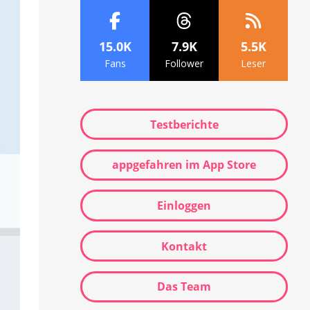
15.0K
7.9K
5.5K
Fans
Follower
Leser
Testberichte
appgefahren im App Store
Einloggen
Kontakt
Das Team