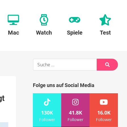
Mac
Watch
Spiele
Test
Suche
nach:
Suche
Folge uns auf Social Media
gt
130K
41.8K
16.0K
Follower
Follower
Follower