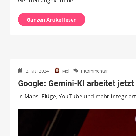
Geräten angekommen.
Ganzen Artikel lesen
zu
2. Mai 2024
Mel
1 Kommentar
Google:
Google: Gemini-KI arbeitet je
Gemini-
KI
In Maps, Flüge, YouTube und mehr integrier
arbeitet
jetzt
mit
Google-
Werkzeugen
zusammen