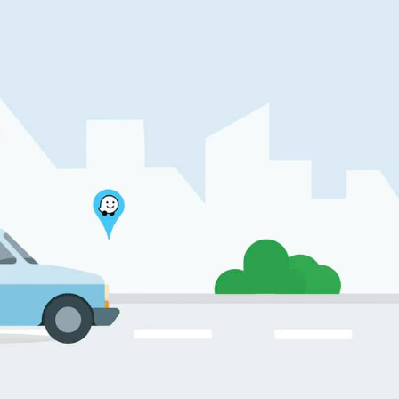
vigationslösung
ngekündigt