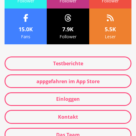
Follower
Follower
Follower
15.0K
7.9K
5.5K
Fans
Follower
Leser
Testberichte
appgefahren im App Store
Einloggen
Kontakt
Das Team