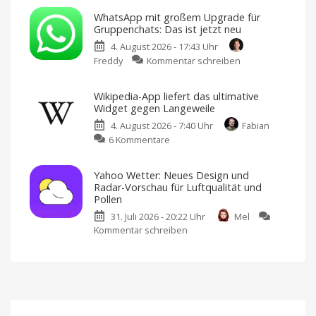
Blue:
neue
WhatsApp mit großem Upgrade für
Bluesky-
Level
Gruppenchats: Das ist jetzt neu
Client
Weitere
Sprachen
4. August 2026 - 17:43 Uhr
kann
und
erstes
zu
Freddy
Kommentar schreiben
jetzt
In-
App-
WhatsApp
jede
Event
hinzugefügt
mit
Suchanfrage
Wikipedia-App liefert das ultimative
großem
als
Widget gegen Langeweile
Upgrade
Feed
4. August 2026 - 7:40 Uhr
Fabian
für
speichern
zu
6 Kommentare
Gruppenchats:
Version
3.22.0
Wikipedia-
Das
im
App
App
ist
Store
Yahoo Wetter: Neues Design und
laden
liefert
jetzt
Radar-Vorschau für Luftqualität und
das
neu
Pollen
ultimative
Bessere
Abstimmungen,
31. Juli 2026 - 20:22 Uhr
Mel
Widget
@alle
und
Kommentar schreiben
zu
gegen
mehr
Yahoo
Langeweile
Wetter:
Neues
Update
Neues
für
iOS
Design
und
Radar-