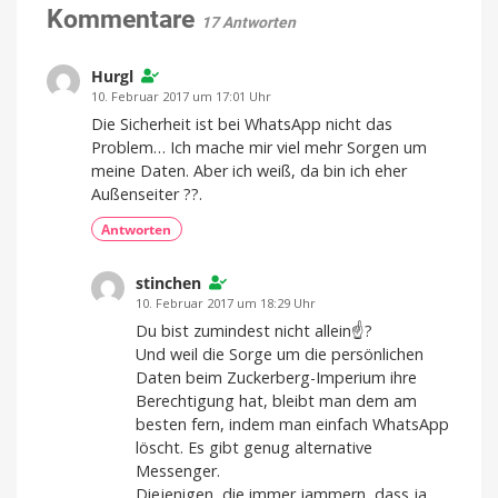
Vorschau
Kommentare
17 Antworten
für
Luftqualität
Hurgl
und
Pollen
10. Februar 2017 um 17:01 Uhr
Version
Die Sicherheit ist bei WhatsApp nicht das
3.1.8
jetzt
Problem… Ich mache mir viel mehr Sorgen um
im
App
meine Daten. Aber ich weiß, da bin ich eher
Store
laden
Außenseiter ??.
Antworten
stinchen
10. Februar 2017 um 18:29 Uhr
Du bist zumindest nicht allein☝?
Und weil die Sorge um die persönlichen
Daten beim Zuckerberg-Imperium ihre
Berechtigung hat, bleibt man dem am
besten fern, indem man einfach WhatsApp
löscht. Es gibt genug alternative
Messenger.
Diejenigen, die immer jammern, dass ja