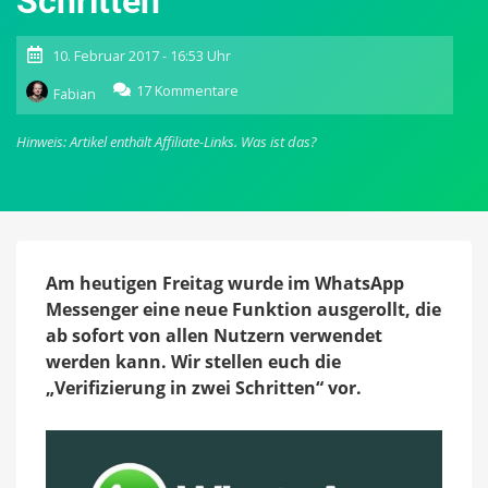
Schritten“
10. Februar 2017 - 16:53 Uhr
zu
17 Kommentare
Fabian
WhatsApp
Messenger:
Hinweis: Artikel enthält Affiliate-Links.
Was ist das?
Mehr
Sicherheit
durch
„Verifizierung
in
zwei
Schritten“
Am heutigen Freitag wurde im WhatsApp
Messenger eine neue Funktion ausgerollt, die
ab sofort von allen Nutzern verwendet
werden kann. Wir stellen euch die
„Verifizierung in zwei Schritten“ vor.