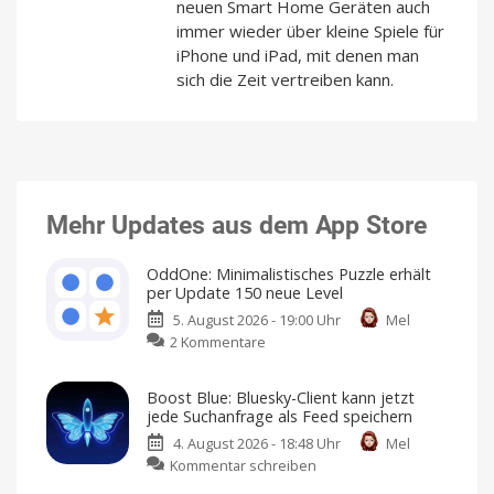
neuen Smart Home Geräten auch
immer wieder über kleine Spiele für
iPhone und iPad, mit denen man
sich die Zeit vertreiben kann.
Mehr Updates aus dem App Store
OddOne: Minimalistisches Puzzle erhält
per Update 150 neue Level
5. August 2026 - 19:00 Uhr
Mel
zu
2 Kommentare
OddOne:
Minimalistisches
Boost Blue: Bluesky-Client kann jetzt
Puzzle
jede Suchanfrage als Feed speichern
erhält
4. August 2026 - 18:48 Uhr
Mel
per
zu
Kommentar schreiben
Update
Boost
150