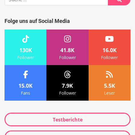
nach:
Suche
Folge uns auf Social Media
130K
41.8K
16.0K
Follower
Follower
Follower
15.0K
7.9K
5.5K
Fans
Follower
Leser
Testberichte