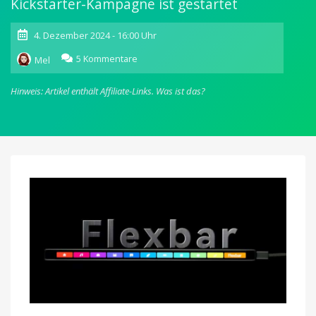
Kickstarter-Kampagne ist gestartet
4. Dezember 2024 - 16:00 Uhr
zu
5 Kommentare
Mel
Flexbar:
Kleines
Hinweis: Artikel enthält Affiliate-Links.
Was ist das?
Gadget
will
die
Touch
Bar
früherer
MacBooks
ersetzen