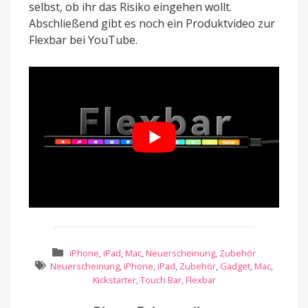
selbst, ob ihr das Risiko eingehen wollt.
Abschließend gibt es noch ein Produktvideo zur
Flexbar bei YouTube.
iPhone
,
iPad
,
Mac
,
Neuerscheinung
,
Zubehör
Neuerscheinung
,
iPhone
,
iPad
,
Zubehör
,
Gadget
,
Mac
,
Kickstarter
,
Touch Bar
,
Flexbar