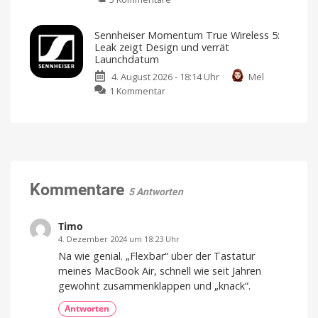
Befeuchtungsfunktion
und
CMF
auf
mehr
Clip
den
Kompatibel
Sennheiser Momentum True Wireless 5:
mit
Pro:
Markt
Apple
Leak zeigt Design und verrät
Home
Open-
Preis
Launchdatum
und
Ear-
Verfügbarkeit
noch
4. August 2026 - 18:14 Uhr
Mel
Kopfhörer
offen
zu
1 Kommentar
mit
Sennheiser
neuartigem
Momentum
Design
True
und
Wireless
starkem
5:
Sound
Leak
Klare
Gespräche
zeigt
Kommentare
dank
5 Antworten
VPU-
Design
gestützter
Clear
und
Voice
Technology
verrät
Timo
Launchdatum
4. Dezember 2024 um 18:23 Uhr
Stabiler
Na wie genial. „Flexbar“ über der Tastatur
Preis
und
meines MacBook Air, schnell wie seit Jahren
frische
Farben
gewohnt zusammenklappen und „knack“.
Antworten