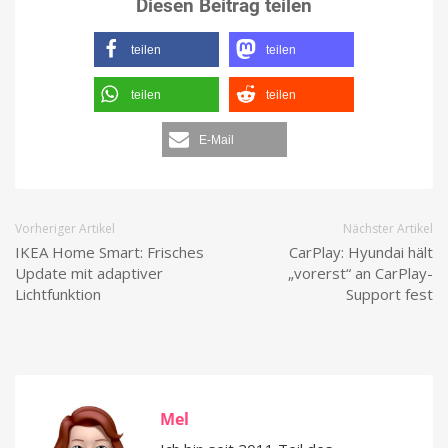
Diesen Beitrag teilen
teilen
teilen
teilen
teilen
E-Mail
Vorheriger Artikel
Nächster Artikel
IKEA Home Smart: Frisches
CarPlay: Hyundai hält
Update mit adaptiver
„vorerst“ an CarPlay-
Lichtfunktion
Support fest
Mel