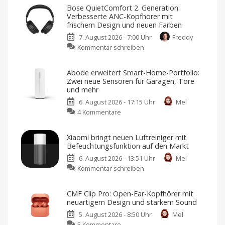
Bose QuietComfort 2. Generation:
Verbesserte ANC-Kopfhörer mit
frischem Design und neuen Farben
7. August 2026 - 7:00 Uhr
Freddy
zu
Kommentar schreiben
Bose
QuietComfort
Abode erweitert Smart-Home-Portfolio:
2.
Zwei neue Sensoren für Garagen, Tore
Generation:
und mehr
Verbesserte
6. August 2026 - 17:15 Uhr
Mel
ANC-
zu
4 Kommentare
Kopfhörer
Abode
mit
erweitert
frischem
Xiaomi bringt neuen Luftreiniger mit
Smart-
Design
Befeuchtungsfunktion auf den Markt
Home-
und
6. August 2026 - 13:51 Uhr
Mel
Portfolio:
neuen
zu
Kommentar schreiben
Zwei
Farben
Xiaomi
neue
Jetzt
für
bringt
Sensoren
349,95
CMF Clip Pro: Open-Ear-Kopfhörer mit
Euro
neuen
für
vorbestellen
neuartigem Design und starkem Sound
Luftreiniger
Garagen,
5. August 2026 - 8:50 Uhr
Mel
mit
Tore
zu
5 Kommentare