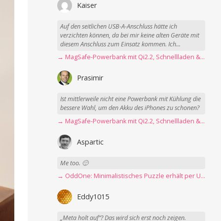
Kaiser
Auf den seitlichen USB-A-Anschluss hätte ich
verzichten können, da bei mir keine alten Geräte mit
diesem Anschluss zum Einsatz kommen. Ich...
→ MagSafe-Powerbank mit Qi2.2, Schnellladen & USB-C-Kabel angeschaut
Prasimir
Ist mittlerweile nicht eine Powerbank mit Kühlung die
bessere Wahl, um den Akku des iPhones zu schonen?
→ MagSafe-Powerbank mit Qi2.2, Schnellladen & USB-C-Kabel angeschaut
Aspartic
Me too. 🙂
→ OddOne: Minimalistisches Puzzle erhält per Update 150 neue Level
Eddy1015
„Meta holt auf“? Das wird sich erst noch zeigen.