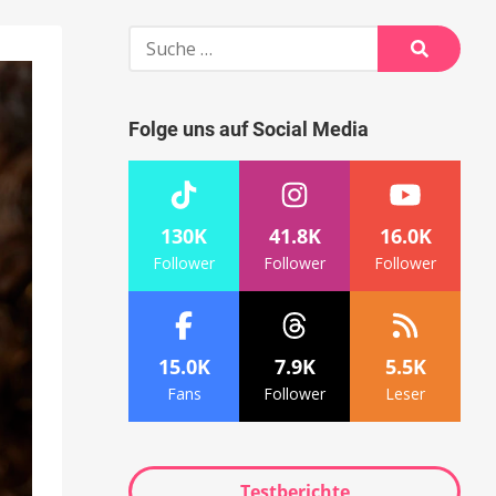
Suche
nach:
Suche
Folge uns auf Social Media
130K
41.8K
16.0K
Follower
Follower
Follower
15.0K
7.9K
5.5K
Fans
Follower
Leser
Testberichte