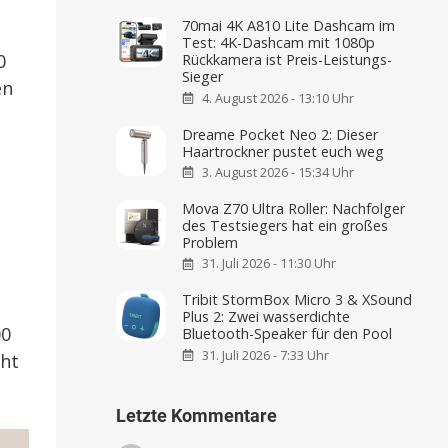
70mai 4K A810 Lite Dashcam im
Test: 4K-Dashcam mit 1080p
0
Rückkamera ist Preis-Leistungs-
Sieger
en
4. August 2026 - 13:10 Uhr
Dreame Pocket Neo 2: Dieser
Haartrockner pustet euch weg
3. August 2026 - 15:34 Uhr
Mova Z70 Ultra Roller: Nachfolger
des Testsiegers hat ein großes
Problem
31. Juli 2026 - 11:30 Uhr
Tribit StormBox Micro 3 & XSound
Plus 2: Zwei wasserdichte
00
Bluetooth-Speaker für den Pool
31. Juli 2026 - 7:33 Uhr
cht
Letzte Kommentare