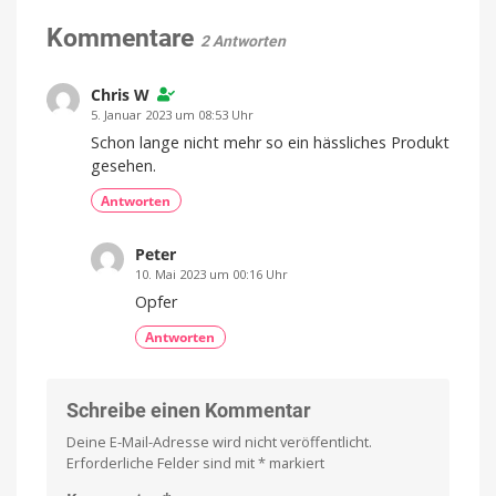
Matter
vorbestellen
over
Kommentare
2 Antworten
Thread
startet
Für
Chris W
32,99
Euro
5. Januar 2023 um 08:53 Uhr
Schon lange nicht mehr so ein hässliches Produkt
gesehen.
Antworten
Peter
10. Mai 2023 um 00:16 Uhr
Opfer
Antworten
Schreibe einen Kommentar
Deine E-Mail-Adresse wird nicht veröffentlicht.
Erforderliche Felder sind mit
*
markiert