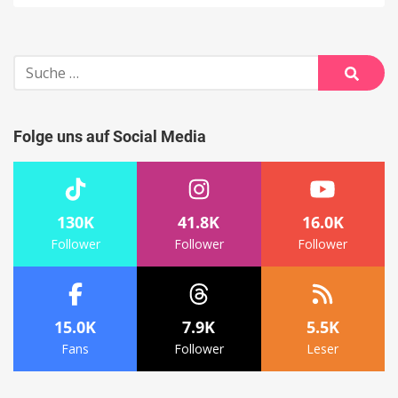
Suche
nach:
Suche
Folge uns auf Social Media
130K
41.8K
16.0K
Follower
Follower
Follower
15.0K
7.9K
5.5K
Fans
Follower
Leser