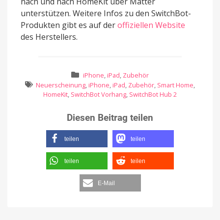
nach und nach HomeKit über Matter
unterstützen. Weitere Infos zu den SwitchBot-
Produkten gibt es auf der
offiziellen Website
des Herstellers.
iPhone
,
iPad
,
Zubehör
Neuerscheinung
,
iPhone
,
iPad
,
Zubehör
,
Smart Home
,
HomeKit
,
SwitchBot Vorhang
,
SwitchBot Hub 2
Diesen Beitrag teilen
teilen
teilen
teilen
teilen
E-Mail