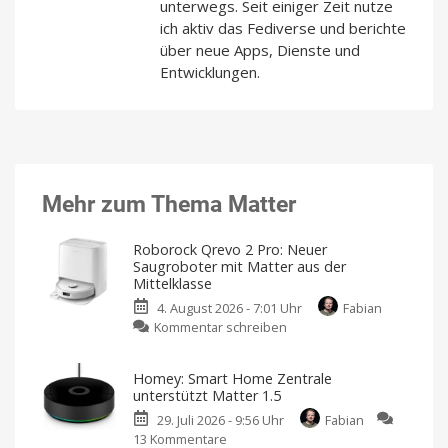
unterwegs. Seit einiger Zeit nutze
ich aktiv das Fediverse und berichte
über neue Apps, Dienste und
Entwicklungen.
Mehr zum Thema Matter
Roborock Qrevo 2 Pro: Neuer
Saugroboter mit Matter aus der
Mittelklasse
4. August 2026 - 7:01 Uhr
Fabian
zu
Kommentar schreiben
Roborock
Qrevo
Homey: Smart Home Zentrale
2
unterstützt Matter 1.5
Pro:
29. Juli 2026 - 9:56 Uhr
Fabian
Neuer
13 Kommentare
zu
Saugroboter