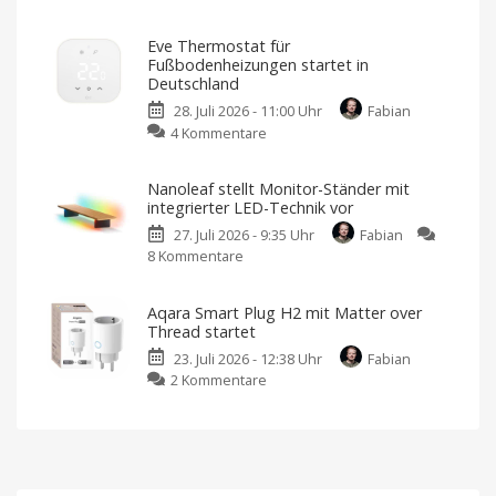
Homey:
mit
Smart
Matter
Eve Thermostat für
Home
aus
Fußbodenheizungen startet in
Zentrale
der
Deutschland
unterstützt
Mittelklasse
28. Juli 2026 - 11:00 Uhr
Fabian
Matter
Wischt
mit
zu
4 Kommentare
1.5
rotierenden
Pads
Eve
Moderner
als
Thermostat
Alexa,
Nanoleaf stellt Monitor-Ständer mit
Apple
für
oder
integrierter LED-Technik vor
Google
Fußbodenheizungen
27. Juli 2026 - 9:35 Uhr
Fabian
startet
8 Kommentare
zu
in
Nanoleaf
Deutschland
stellt
Ausgestattet
mit
Aqara Smart Plug H2 mit Matter over
Monitor-
Matter
Thread startet
over
Ständer
Thread
23. Juli 2026 - 12:38 Uhr
Fabian
mit
zu
2 Kommentare
integrierter
Aqara
LED-
Smart
Technik
Plug
vor
H2
Jetzt
für
mit
199,99
Euro