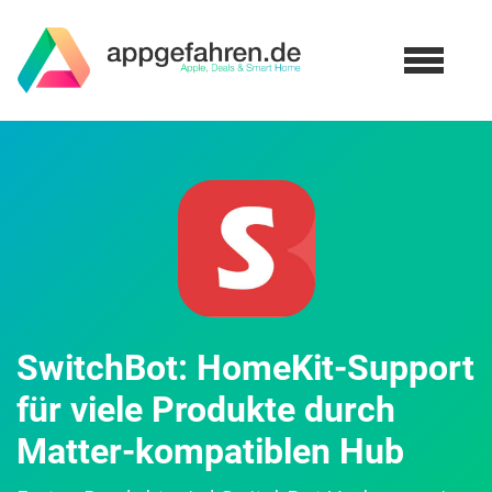
SwitchBot: HomeKit-Support
für viele Produkte durch
Matter-kompatiblen Hub