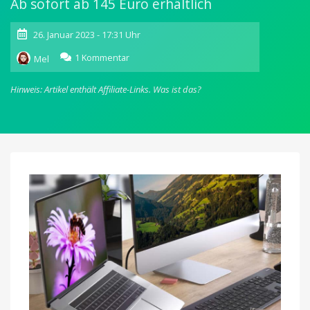
Ab sofort ab 145 Euro erhältlich
26. Januar 2023 - 17:31 Uhr
zu
1 Kommentar
Mel
Hama
Connect2Office
Hinweis: Artikel enthält Affiliate-Links.
Was ist das?
Stand:
USB-
C-
Dockingstation
mit
12
Anschlüssen
und
Extras