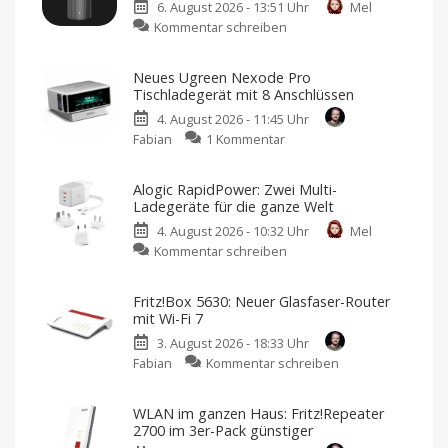
6. August 2026 - 13:51 Uhr
Mel
zu
Kommentar schreiben
Xiaomi
bringt
Neues Ugreen Nexode Pro
neuen
Tischladegerät mit 8 Anschlüssen
Luftreiniger
4. August 2026 - 11:45 Uhr
mit
zu
Fabian
1 Kommentar
Befeuchtungsfunktion
Neues
auf
Ugreen
den
Alogic RapidPower: Zwei Multi-
Nexode
Markt
Ladegeräte für die ganze Welt
Pro
Preis
und
4. August 2026 - 10:32 Uhr
Mel
Tischladegerät
Verfügbarkeit
noch
zu
Kommentar schreiben
mit
offen
Alogic
8
RapidPower:
Anschlüssen
Fritz!Box 5630: Neuer Glasfaser-Router
Zwei
Mein
mit Wi-Fi 7
Favorit
Multi-
ist
aktuell
3. August 2026 - 18:33 Uhr
Ladegeräte
noch
ein
zu
Fabian
Kommentar schreiben
für
anderer
Fritz!Box
die
5630:
ganze
WLAN im ganzen Haus: Fritz!Repeater
Neuer
Welt
2700 im 3er-Pack günstiger
Glasfaser-
Inklusive
austauschbarer