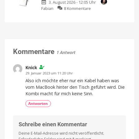
3. August 2026 - 12:05 Uhr
Router
Netzstecker
zu
Fabian
8 Kommentare
mit
WLAN
Wi-
im
Fi
ganzen
7
Haus:
Bis
zu
Fritz!Repeater
2.880
MBit/s
2700
Datenrate
im
Kommentare
1 Antwort
3er-
Pack
günstiger
Knick
Kompatibel
29. Januar 2023 um 11:20 Uhr
mit
eurer
Also ich möchte eher nur ein Kabel haben was
Fritz!Box
vom MacBook hinter den Tisch geführt wird. Die
Kombi macht für mich keine Sinn.
Antworten
Schreibe einen Kommentar
Deine E-Mail-Adresse wird nicht veröffentlicht.
Erforderliche Felder sind mit
*
markiert