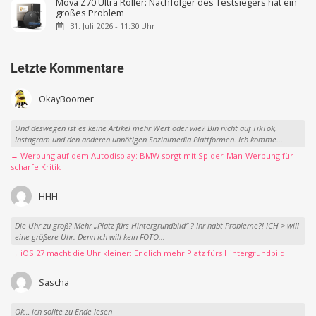
Mova Z70 Ultra Roller: Nachfolger des Testsiegers hat ein
großes Problem
31. Juli 2026 - 11:30 Uhr
Letzte Kommentare
OkayBoomer
Und deswegen ist es keine Artikel mehr Wert oder wie? Bin nicht auf TikTok,
Instagram und den anderen unnötigen Sozialmedia Plattformen. Ich komme...
→ Werbung auf dem Autodisplay: BMW sorgt mit Spider-Man-Werbung für
scharfe Kritik
HHH
Die Uhr zu groß? Mehr „Platz fürs Hintergrundbild“ ? Ihr habt Probleme?! ICH > will
eine größere Uhr. Denn ich will kein FOTO...
→ iOS 27 macht die Uhr kleiner: Endlich mehr Platz fürs Hintergrundbild
Sascha
Ok… ich sollte zu Ende lesen