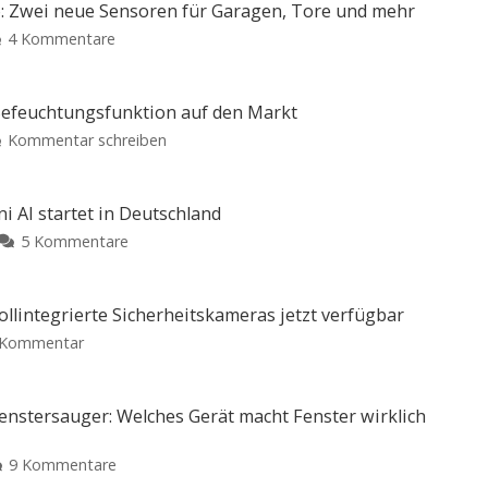
: Zwei neue Sensoren für Garagen, Tore und mehr
zu
4 Kommentare
Abode
erweitert
Smart-
 Befeuchtungsfunktion auf den Markt
Home-
zu
Kommentar schreiben
Portfolio:
Xiaomi
Zwei
bringt
neue
neuen
 AI startet in Deutschland
Sensoren
Luftreiniger
zu
5 Kommentare
für
mit
Neuer
Garagen,
Befeuchtungsfunktion
Google
Tore
auf
Home
und
llintegrierte Sicherheitskameras jetzt verfügbar
den
Speaker
mehr
zu
 Kommentar
Markt
mit
Kompatibel
Homematic
Preis
mit
Gemini
und
Apple
IP
Verfügbarkeit
Home
AI
noch
Smart
enstersauger: Welches Gerät macht Fenster wirklich
offen
startet
Home-
in
Portfolio:
zu
9 Kommentare
Deutschland
Vollintegrierte
Fensterputzroboter
Ab