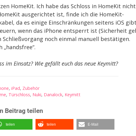
zen HomeKit. Ich habe das Schloss in HomeKit nicht
meKit ausgerichtet ist, finde ich die HomeKit-
abel, da es einige Einschränkungen seitens iOS gibt
euern, wenn das iPhone entsperrt ist (Sicherheit ge
 Schließvorgang noch einmal manuell bestätigen.
 „handsfree“.
ss im Einsatz? Wie gefällt euch das neue Keymitt?
hone
,
iPad
,
Zubehör
ome
,
Türschloss
,
Nuki
,
Danalock
,
Keymitt
n Beitrag teilen
teilen
teilen
E-Mail