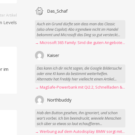
Das_Schaf
er Artikel
n Levels
Auch ein Grund dürfte sein dass man das Classic
(also ohne Copilot) Abo irgendwie nicht im Handel
bekommt und Microsoft das Ding so gut versteckt...
→ Microsoft 365 Family: Sind die guten Angebote vorbei?
Kaiser
Das kann ich dir nicht sagen, die Google Bildersuche
r im
oder eine KI kann da bestimmt weiterhelfen.
Alternativ hat Freddy hier vielleicht einen Artikel...
→ MagSafe-Powerbank mit Qi2.2, Schnellladen & USB-C-Kabel angeschaut
Northbuddy
Hab den Button gesehen, ihn ignoriert, und schon
war‘s vorbei. Ich bin beeindruckt, wieviele Menschen
sich über so etwas so laut echauffieren...
→ Werbung auf dem Autodisplay: BMW sorgt mit Spider-Man-Werbung für scharfe Kritik