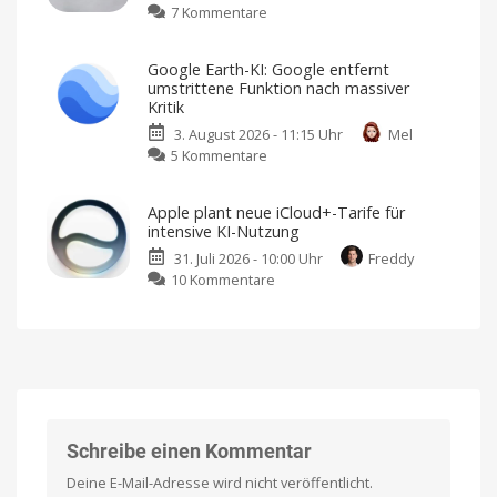
zu
7 Kommentare
Produkt
Geeignet
für
Ratschn:
an
Entwickler
und
Sprache-
Lautsprecher
Entwicklerinnen
mit
Google Earth-KI: Google entfernt
zu-
AI-
umstrittene Funktion nach massiver
Fokus?
Text-
Kritik
App
3. August 2026 - 11:15 Uhr
Mel
läuft
zu
5 Kommentare
lokal
Google
auf
Earth-
dem
Apple plant neue iCloud+-Tarife für
KI:
Mac
intensive KI-Nutzung
Google
Mit
kostenloser
31. Juli 2026 - 10:00 Uhr
Freddy
entfernt
Testphase,
Abo
zu
10 Kommentare
umstrittene
und
Einmalzahlung
Apple
Funktion
plant
nach
neue
massiver
iCloud+-
Kritik
Tarife
Ein
Spielplatz
für
für
georäumlichen
intensive
Unsinn
KI-
Schreibe einen Kommentar
Nutzung
Deine E-Mail-Adresse wird nicht veröffentlicht.
Bisher
keine