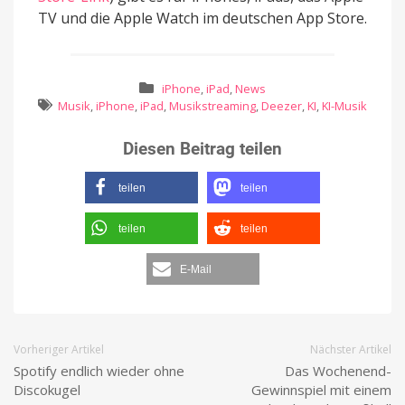
TV und die Apple Watch im deutschen App Store.
iPhone
,
iPad
,
News
Musik
,
iPhone
,
iPad
,
Musikstreaming
,
Deezer
,
KI
,
KI-Musik
Diesen Beitrag teilen
teilen
teilen
teilen
teilen
E-Mail
Vorheriger Artikel
Nächster Artikel
Spotify endlich wieder ohne
Das Wochenend-
Discokugel
Gewinnspiel mit einem