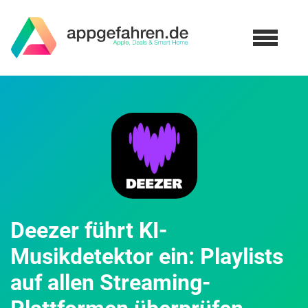
Deezer führt KI-
Musikdetektor ein: Playlists
auf allen Streaming-