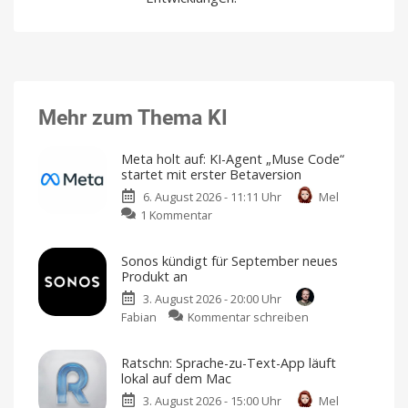
Mehr zum Thema KI
Meta holt auf: KI-Agent „Muse Code“
startet mit erster Betaversion
6. August 2026 - 11:11 Uhr
Mel
zu
1 Kommentar
Meta
holt
Sonos kündigt für September neues
auf:
Produkt an
KI-
3. August 2026 - 20:00 Uhr
Agent
zu
Fabian
Kommentar schreiben
„Muse
Sonos
Code“
kündigt
startet
Ratschn: Sprache-zu-Text-App läuft
für
mit
lokal auf dem Mac
September
erster
3. August 2026 - 15:00 Uhr
Mel
neues
Betaversion