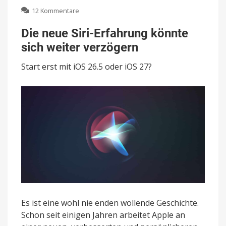
zu
12 Kommentare
Die
neue
Die neue Siri-Erfahrung könnte
Siri-
sich weiter verzögern
Erfahrung
könnte
Start erst mit iOS 26.5 oder iOS 27?
sich
weiter
verzögern
Es ist eine wohl nie enden wollende Geschichte.
Schon seit einigen Jahren arbeitet Apple an