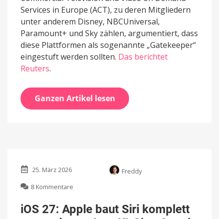
Services in Europe (ACT), zu deren Mitgliedern
unter anderem Disney, NBCUniversal,
Paramount+ und Sky zählen, argumentiert, dass
diese Plattformen als sogenannte „Gatekeeper“
eingestuft werden sollten.
Das berichtet
Reuters
.
Ganzen Artikel lesen
25. März 2026
Freddy
zu
8 Kommentare
iOS
27:
iOS 27: Apple baut Siri komplett
Apple