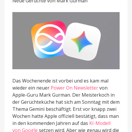
Neue Gerüchte von Mark Gurman
in
seine
Basis-
Apps
Das Wochenende ist vorbei und es kam mal
wieder ein neuer
Power On Newsletter
von
Apple-Guru Mark Gurman. Der Meisterkoch in
der Gerüchteküche hat sich am Sonntag mit dem
Thema Gemini beschäftigt. Erst vor knapp zwei
Wochen hatte Apple offiziell bestätigt, dass man
in den kommenden Jahren auf das
KI-Modell
von Google
setzen wird. Aber wie genau wird die