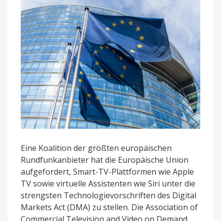
Siri
Eine Koalition der größten europäischen
Rundfunkanbieter hat die Europäische Union
aufgefordert, Smart-TV-Plattformen wie Apple
TV sowie virtuelle Assistenten wie Siri unter die
strengsten Technologievorschriften des Digital
Markets Act (DMA) zu stellen. Die Association of
Commercial Television and Video on Demand