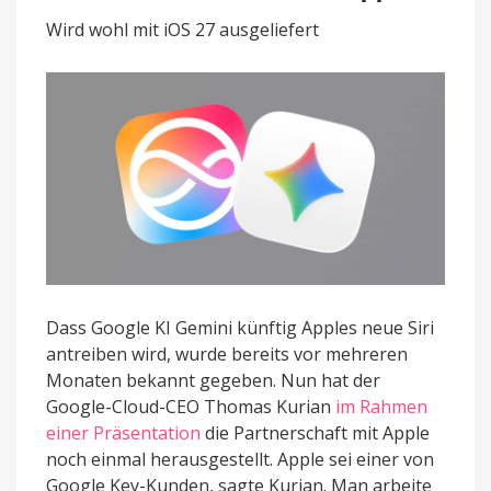
CEO
Wird wohl mit iOS 27 ausgeliefert
betont
Partnerschaft
mit
Apple
Dass Google KI Gemini künftig Apples neue Siri
antreiben wird, wurde bereits vor mehreren
Monaten bekannt gegeben. Nun hat der
Google-Cloud-CEO Thomas Kurian
im Rahmen
einer Präsentation
die Partnerschaft mit Apple
noch einmal herausgestellt. Apple sei einer von
Google Key-Kunden, sagte Kurian. Man arbeite