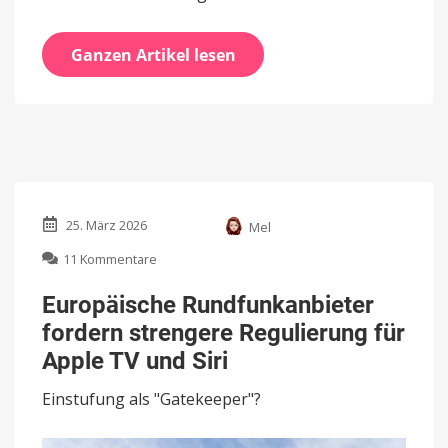
Ganzen Artikel lesen
25. März 2026
Mel
zu
11 Kommentare
Europäische
Rundfunkanbieter
Europäische Rundfunkanbieter
fordern
fordern strengere Regulierung für
strengere
Regulierung
Apple TV und Siri
für
Apple
Einstufung als "Gatekeeper"?
TV
und