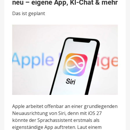
neu – eigene App, KI-Chat & mehr
baut
Siri
Das ist geplant
komplett
neu
–
eigene
App,
KI-
Chat
&
mehr
Apple arbeitet offenbar an einer grundlegenden
Neuausrichtung von Siri, denn mit iOS 27
könnte der Sprachassistent erstmals als
eigenständige App auftreten. Laut einem