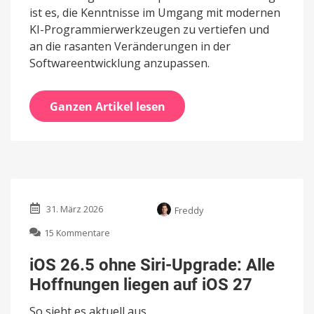
ist es, die Kenntnisse im Umgang mit modernen
KI-Programmierwerkzeugen zu vertiefen und
an die rasanten Veränderungen in der
Softwareentwicklung anzupassen.
Ganzen Artikel lesen
31. März 2026
Freddy
zu
15 Kommentare
iOS
26.5
iOS 26.5 ohne Siri-Upgrade: Alle
ohne
Hoffnungen liegen auf iOS 27
Siri-
Upgrade:
So sieht es aktuell aus
Alle