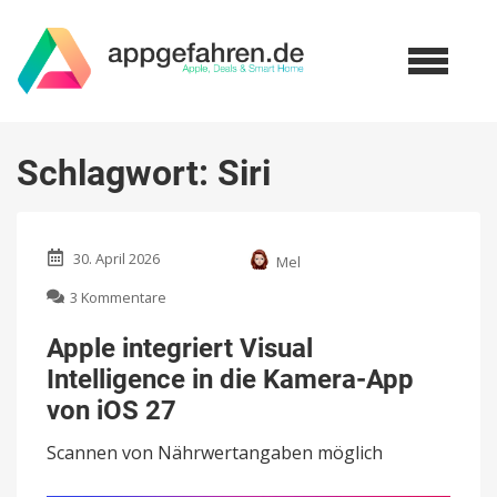
Schlagwort:
Siri
30. April 2026
Mel
zu
3 Kommentare
Apple
integriert
Apple integriert Visual
Visual
Intelligence in die Kamera-App
Intelligence
in
von iOS 27
die
Kamera-
Scannen von Nährwertangaben möglich
App
von