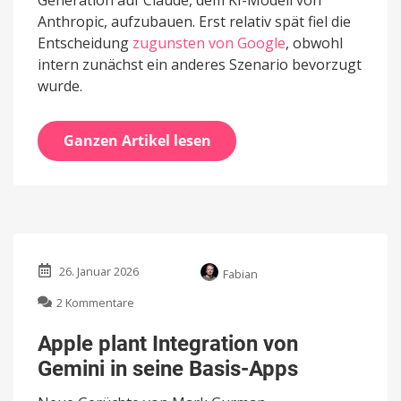
Anthropic, aufzubauen. Erst relativ spät fiel die
Entscheidung
zugunsten von Google
, obwohl
intern zunächst ein anderes Szenario bevorzugt
wurde.
Ganzen Artikel lesen
26. Januar 2026
Fabian
zu
2 Kommentare
Apple
plant
Apple plant Integration von
Integration
Gemini in seine Basis-Apps
von
Gemini