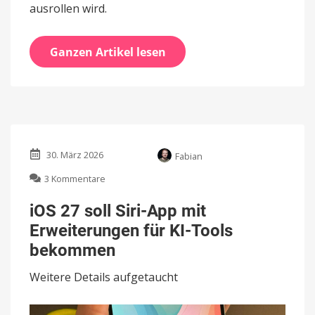
ausrollen wird.
Ganzen Artikel lesen
30. März 2026
Fabian
zu
3 Kommentare
iOS
27
iOS 27 soll Siri-App mit
soll
Erweiterungen für KI-Tools
Siri-
App
bekommen
mit
Erweiterungen
Weitere Details aufgetaucht
für
KI-
Tools