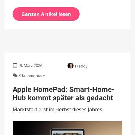
Ganzen Artikel lesen
9. März 2026
Freddy
zu
9 Kommentare
Apple
HomePad:
Apple HomePad: Smart-Home-
Smart-
Hub kommt später als gedacht
Home-
Hub
Marktstart erst im Herbst dieses Jahres
kommt
später
als
gedacht