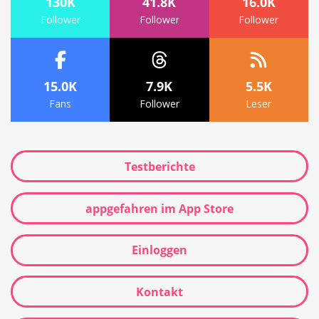
130K
41.8K
16.0K
Follower
Follower
Follower
15.0K
7.9K
5.5K
Fans
Follower
Leser
Testberichte
appgefahren im App Store
Einloggen
Kontakt