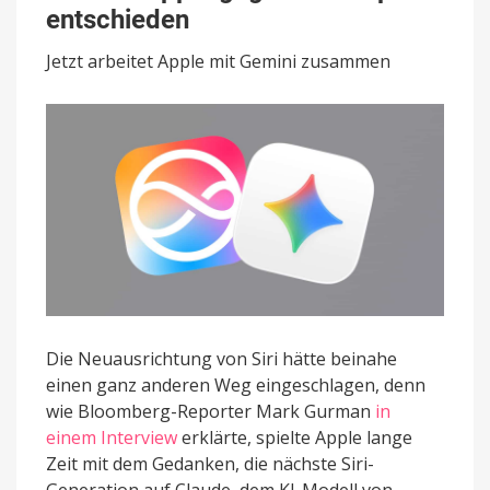
hat
entschieden
sich
Apple
Jetzt arbeitet Apple mit Gemini zusammen
gegen
Anthropic
entschieden
Die Neuausrichtung von Siri hätte beinahe
einen ganz anderen Weg eingeschlagen, denn
wie Bloomberg-Reporter Mark Gurman
in
einem Interview
erklärte, spielte Apple lange
Zeit mit dem Gedanken, die nächste Siri-
Generation auf Claude, dem KI-Modell von