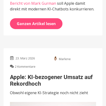
Bericht von Mark Gurman
soll Apple damit
direkt mit modernen KI-Chatbots konkurrieren.
Ganzen Artikel lesen
23. März 2026
Marlene
zu
2 Kommentare
Apple:
KI-
Apple: KI-bezogener Umsatz auf
bezogener
Rekordhoch
Umsatz
auf
Obwohl eigene KI-Strategie noch nicht zieht
Rekordhoch