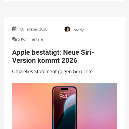
13. Februar 2026
Freddy
zu
5 Kommentare
Apple
bestätigt:
Apple bestätigt: Neue Siri-
Neue
Version kommt 2026
Siri-
Version
Offizielles Statement gegen Gerüchte
kommt
2026