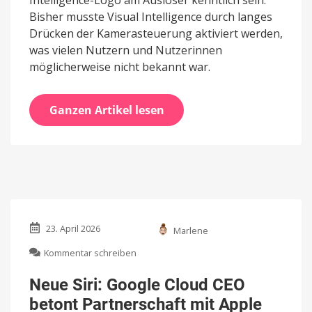
Intelligence-Logo am Auslöser kenntlich sein.
Bisher musste Visual Intelligence durch langes
Drücken der Kamerasteuerung aktiviert werden,
was vielen Nutzern und Nutzerinnen
möglicherweise nicht bekannt war.
Ganzen Artikel lesen
23. April 2026
Marlene
zu
Kommentar schreiben
Neue
Siri:
Neue Siri: Google Cloud CEO
Google
betont Partnerschaft mit Apple
Cloud