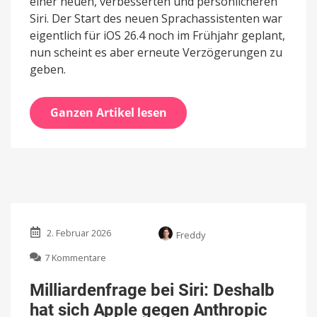
einer neuen, verbesserten und persönlicheren
Siri. Der Start des neuen Sprachassistenten war
eigentlich für iOS 26.4 noch im Frühjahr geplant,
nun scheint es aber erneute Verzögerungen zu
geben.
Ganzen Artikel lesen
2. Februar 2026
Freddy
zu
7 Kommentare
Milliardenfrage
bei
Milliardenfrage bei Siri: Deshalb
Siri:
hat sich Apple gegen Anthropic
Deshalb