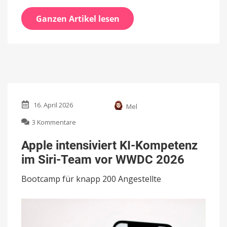
Ganzen Artikel lesen
16. April 2026
Mel
zu
3 Kommentare
Apple
intensiviert
Apple intensiviert KI-Kompetenz
KI-
im Siri-Team vor WWDC 2026
Kompetenz
im
Bootcamp für knapp 200 Angestellte
Siri-
Team
vor
WWDC
2026