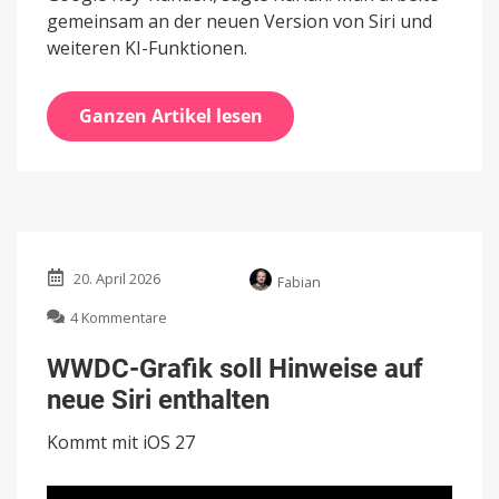
gemeinsam an der neuen Version von Siri und
weiteren KI-Funktionen.
Ganzen Artikel lesen
20. April 2026
Fabian
zu
4 Kommentare
WWDC-
Grafik
WWDC-Grafik soll Hinweise auf
soll
neue Siri enthalten
Hinweise
auf
Kommt mit iOS 27
neue
Siri
enthalten