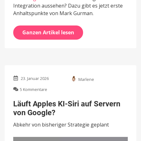
Integration aussehen? Dazu gibt es jetzt erste
Anhaltspunkte von Mark Gurman.
Ganzen Artikel lesen
23. Januar 2026
Marlene
zu
5 Kommentare
Läuft
Apples
Läuft Apples KI-Siri auf Servern
KI-
von Google?
Siri
auf
Abkehr von bisheriger Strategie geplant
Servern
von
Google?