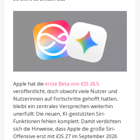
Hoffnungen
liegen
auf
iOS
27
Apple hat die
erste Beta von iOS 26.5
veröffentlicht, doch obwohl viele Nutzer und
Nutzerinnen auf Fortschritte gehofft hatten,
bleibt ein zentrales Versprechen weiterhin
unerfüllt: Die neuen, KI-gestützten Siri-
Funktionen fehlen komplett. Damit verdichten
sich die Hinweise, dass Apple die große Siri-
Offensive erst mit iOS 27 im September 2026