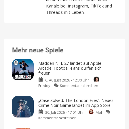
Kanäle bei Instagram, TikTok und
Threads mit Leben.
Mehr neue Spiele
Madden NFL 27 landet auf Apple
Arcade: Football-Fans dürfen sich
freuen
6. August 2026 - 12:30 Uhr
zu
Freddy
Kommentar schreiben
Madden
NFL
„Case Solved: The London Files“: Neues
27
Crime Noir-Game landet im App Store
landet
30. Juli 2026 - 17:01 Uhr
Mel
auf
Kommentar schreiben
zu
Apple
„Case
Arcade:
Solved: