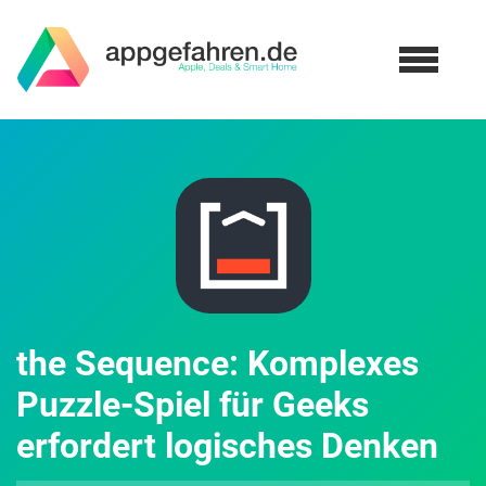
the Sequence: Komplexes
Puzzle-Spiel für Geeks
erfordert logisches Denken