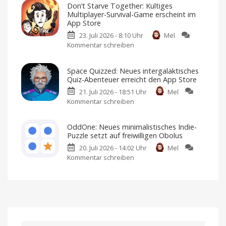
Football-
Don’t Starve Together: Kultiges
The
Fans
Multiplayer-Survival-Game erscheint im
London
dürfen
App Store
Files“:
sich
23. Juli 2026 - 8:10 Uhr
Mel
Neues
freuen
Kommentar schreiben
zu
Crime
American
Football
Don’t
Noir-
für
iPhone
Starve
Game
und
Space Quizzed: Neues intergalaktisches
iPad
Together:
landet
Quiz-Abenteuer erreicht den App Store
Kultiges
im
21. Juli 2026 - 18:51 Uhr
Mel
Multiplayer-
App
Kommentar schreiben
zu
Survival-
Store
Space
Game
Premium-
Spiel
Quizzed:
erscheint
mit
OddOne: Neues minimalistisches Indie-
Einmalkauf
Neues
im
Puzzle setzt auf freiwilligen Obolus
intergalaktisches
App
20. Juli 2026 - 14:02 Uhr
Mel
Quiz-
Store
Kommentar schreiben
zu
Abenteuer
Ich
habe
OddOne:
erreicht
es
bereits
Neues
den
angespielt
minimalistisches
App
Indie-
Store
Puzzle
Kostenlos
anspielen
setzt
und
per
auf
Einmalkauf