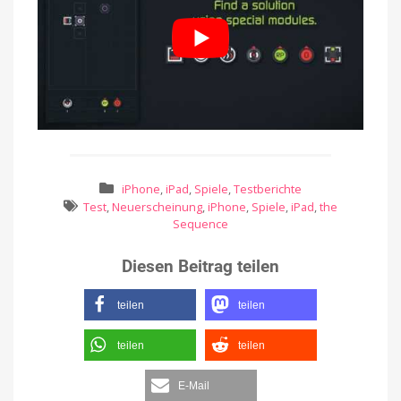
iPhone
,
iPad
,
Spiele
,
Testberichte
Test
,
Neuerscheinung
,
iPhone
,
Spiele
,
iPad
,
the
Sequence
Diesen Beitrag teilen
teilen
teilen
teilen
teilen
E-Mail