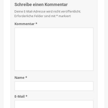
freischalten
freiwilligen
Schreibe einen Kommentar
Obolus
Deine E-Mail-Adresse wird nicht veröffentlicht.
Spielbar
auf
Erforderliche Felder sind mit
*
markiert
iPhones
und
iPads
Kommentar
*
Name
*
E-Mail
*