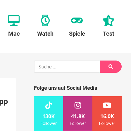
Mac
Watch
Spiele
Test
Suche
nach:
Suche
Folge uns auf Social Media
App
130K
41.8K
16.0K
Follower
Follower
Follower