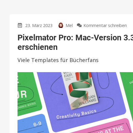
zu
23. März 2023
Mel
Kommentar schreiben
Pi
Pixelmator Pro: Mac-Version 3.
Pro
Ma
erschienen
Ve
3.3
Viele Templates für Bücherfans
mi
ne
De
er