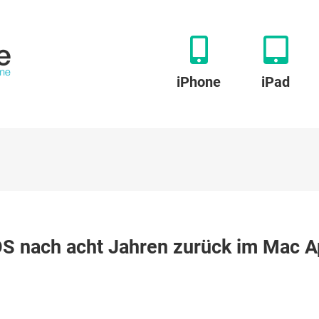
iPhone
iPad
zu
n
Sketch:
OS nach acht Jahren zurück im Mac 
Design-
Toolkit
für
macOS
nach