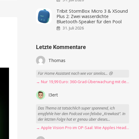
Tribit StormBox Micro 3 & XSound
Plus 2: Zwei wasserdichte
Bluetooth-Speaker für den Pool
31. Juli 2026
Letzte Kommentare
Thomas
Für Home Assistant nach wie vor sinnlos... 😢
→ Nur 19,99 Euro: 360-Grad-Überwachung mit der Blink Mini Pan-Tilt Kamera
I3ert
Das Thema ist tatsächlich super spannend, ich
empfehle hier den Podcast von felixba „Krewkast“. In
der letzten Folge hat er genau über dieses...
→ Apple Vision Pro im OP-Saal: Wie Apples Headset Operationen beschleunigt