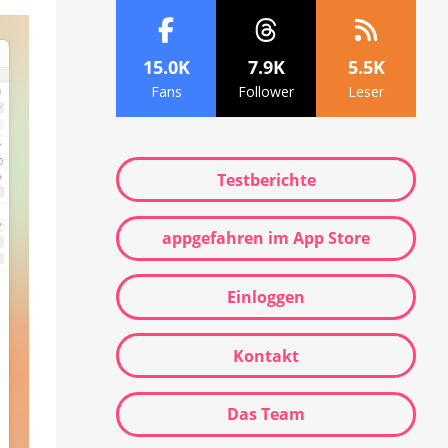
15.0K
7.9K
5.5K
Fans
Follower
Leser
Testberichte
appgefahren im App Store
Einloggen
Kontakt
Das Team