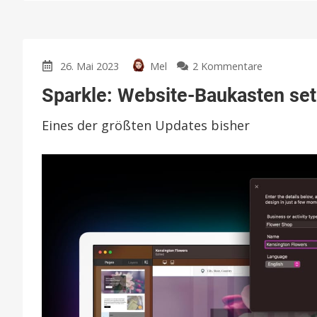
zu
26. Mai 2023
Mel
2 Kommentare
Sparkle:
Sparkle: Website-Baukasten setz
Website-
Baukasten
Eines der größten Updates bisher
setzt
in
v5.0
auf
KI
und
neue
Preise