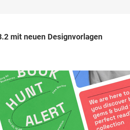
xelmator
3.2 mit neuen Designvorlagen
:
c-
rsion
.2
t
uen
signvorlagen
schienen