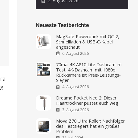
2. August 2026
Neueste Testberichte
MagSafe-Powerbank mit Qi2.2,
Schnellladen & USB-C-Kabel
angeschaut
6. August 2026
70mai 4K A810 Lite Dashcam im
Test: 4K-Dashcam mit 1080p
Rückkamera ist Preis-Leistungs-
ra
Sieger
ng
4. August 2026
Dreame Pocket Neo 2: Dieser
Haartrockner pustet euch weg
3. August 2026
Mova Z70 Ultra Roller: Nachfolger
des Testsiegers hat ein großes
Problem
31. Juli 2026