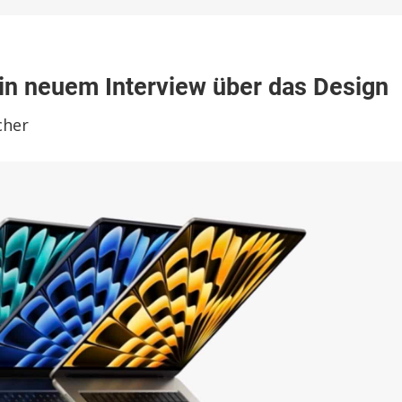
Book
 in neuem Interview über das Design
cher
e
cht
em
rview
gn