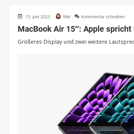
zu
15. Juni 2023
Mel
Kommentar schreiben
Mac
MacBook Air 15″: Apple spricht
Air
15″:
Größeres Display und zwei weitere Lautspre
Appl
spri
in
neu
Inte
über
das
Desi