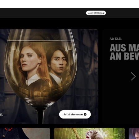
eine
Android-
Version?