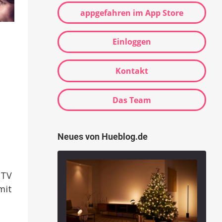
appgefahren im App Store
Einloggen
Kontakt
Das Team
Neues von Hueblog.de
 TV
mit