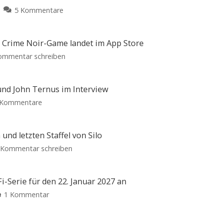
zu
5 Kommentare
Ted
Lasso
Staffel
s Crime Noir-Game landet im App Store
4
zu
ommentar schreiben
ist
„Case
bei
Solved:
Apple
The
nd John Ternus im Interview
TV
London
zu
 Kommentare
gestartet
Files“:
Apple-
Die
Neues
Kult-
CEOs
Serie
Crime
kehrt
im
und letzten Staffel von Silo
mit
Noir-
10
Doppelpack:
neuen
zu
Kommentar schreiben
Game
Episoden
Tim
zurück
Apple
landet
Cook
TV
im
und
verrät
App
-Serie für den 22. Januar 2027 an
John
Starttermin
Store
zu
1 Kommentar
Ternus
der
Premium-
Neuromancer:
im
Spiel
vierten
mit
Apple
Interview
Einmalkauf
und