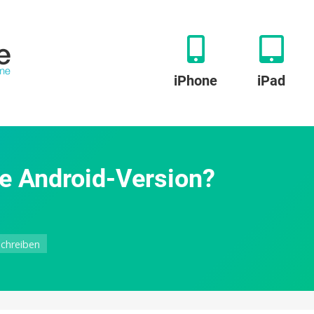
iPhone
iPad
e Android-Version?
zu
chreiben
Apple
TV-
App:
Kommt