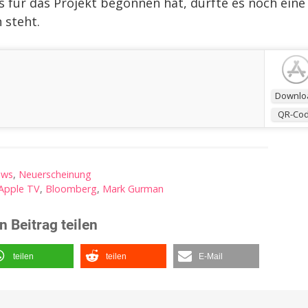
s für das Projekt begonnen hat, dürfte es noch eine
 steht.
Downlo
QR-Co
ews
,
Neuerscheinung
Apple TV
,
Bloomberg
,
Mark Gurman
n Beitrag teilen
teilen
teilen
E-Mail