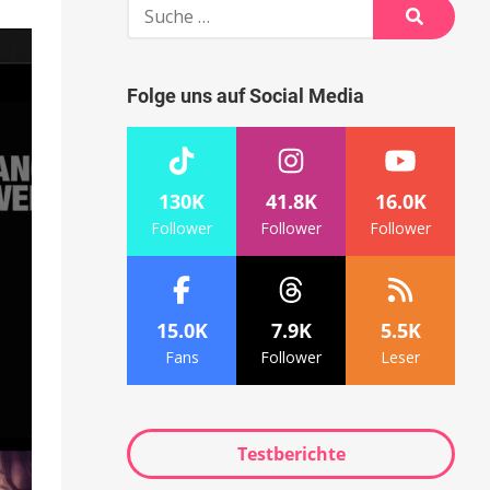
Suche
nach:
Suche
Folge uns auf Social Media
130K
41.8K
16.0K
Follower
Follower
Follower
15.0K
7.9K
5.5K
Fans
Follower
Leser
Testberichte