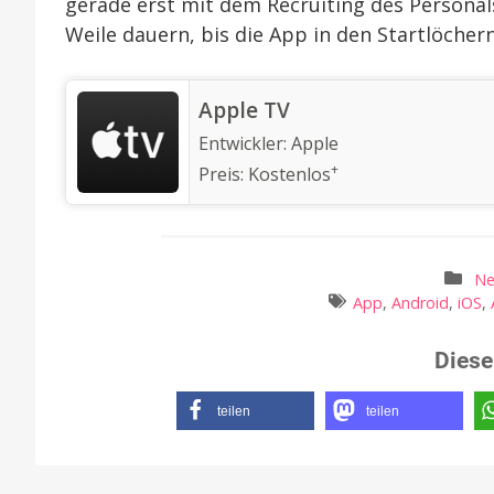
gerade erst mit dem Recruiting des Personal
Weile dauern, bis die App in den Startlöchern
‎Apple TV
Entwickler:
Apple
+
Preis:
Kostenlos
N
App
,
Android
,
iOS
,
Diese
teilen
teilen